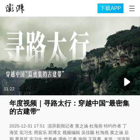
下载APP
11:22
年度视频｜寻路太行：穿越中国“最密集
的古建带”
2025-12-31 17:51
澎湃新闻记者 黄之涵 杜海燕 特约作者 丁
海笑 实习生 周宸乐 郑博文 视频编辑 吴佳颖 杜海燕 黄之涵 后
期 晁嘉笙 实习生 曾曼睿 调色 江勇 海报 王亚赛
来源：
澎湃新