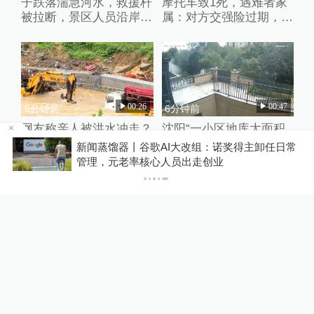
子跌落湍急河水，救援杆
摩托车致1死，遇难者家
被拉断，景区人员沿岸狂
属：对方交强险过期，未
奔接力救人
获肇事者赔偿
00:26
00:47
5分钟前
6分钟前
网友称亲人被洪水冲走？
沈阳“一小区地库大面积
湖南吉首市应急局：一村
塌陷”事发监控曝光，目
歌AI大改组：诺奖得主卸任日常
你有权知道更多
民寻找鸭子时不慎落水，
前已有挖掘机进场施工
心人员出走创业
下载澎湃新闻客户端
正搜寻
预告
00:27
08-11 14:30
43分钟前
特别直播丨上海与我们的
南京一护士做美甲戴手链
文学，澎湃新闻对谈三位
为宝宝打疫苗，已被停职
鲁迅文学奖新晋得主
调岗