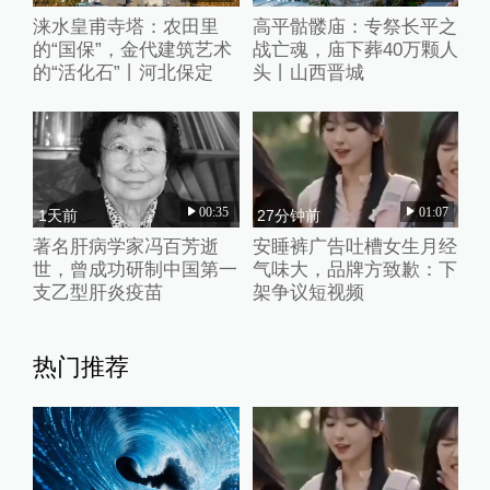
涞水皇甫寺塔：农田里
高平骷髅庙：专祭长平之
的“国保”，金代建筑艺术
战亡魂，庙下葬40万颗人
的“活化石”丨河北保定
头丨山西晋城
00:35
01:07
1天前
27分钟前
著名肝病学家冯百芳逝
安睡裤广告吐槽女生月经
世，曾成功研制中国第一
气味大，品牌方致歉：下
支乙型肝炎疫苗
架争议短视频
热门推荐