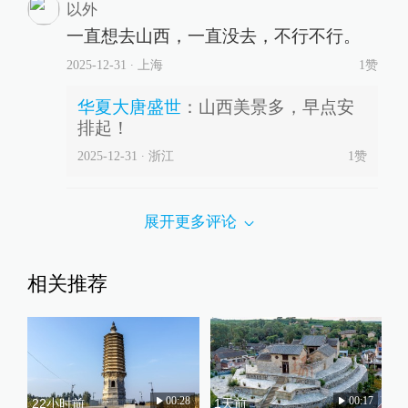
以外
一直想去山西，一直没去，不行不行。
2025-12-31
∙ 上海
1赞
华夏大唐盛世
：
山西美景多，早点安
排起！
2025-12-31
∙ 浙江
1
赞
展开更多评论
相关推荐
00:28
00:17
22小时前
1天前