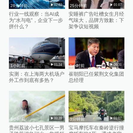
02:02
01:07
28分钟前
25分钟前
行业一线观察：当AI成
安睡裤广告吐槽女生月经
为“水与电”，企业下一步
气味大，品牌方致歉：下
拼什么？
架争议短视频
01:34
00:31
1小时前
1小时前
实测：在上海两大机场户
崔朝阳已任紫荆文化集团
外工作到底有多热？
总经理
00:39
01:07
1小时前
3分钟前
贵州荔波小七孔景区一男
宝马摩托车在秦岭逆行撞