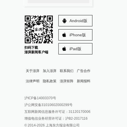
Android版
iPhone版
扫码下载
iPad版
澎湃新闻客户端
关于澎湃
加入澎湃
联系我们
广告合作
法律声明
隐私政策
澎湃矩阵
新闻报料
报料热线: 021-962866
澎湃新闻微博
沪ICP备14003370号
报料邮箱: news@thepaper.cn
澎湃新闻公众号
沪公网安备31010602000299号
澎湃新闻抖音号
互联网新闻信息服务许可证：31120170006
派生万物开放平台
增值电信业务经营许可证：沪B2-2017116
© 2014-
2026
上海东方报业有限公司
IP SHANGHAI