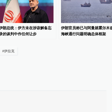
伊朗总统：伊方未在涉谅解备忘
伊朗官员称已与阿曼就霍尔木
录的谈判中作任何让步
海峡通行问题明确总体框架
#
伊拉克