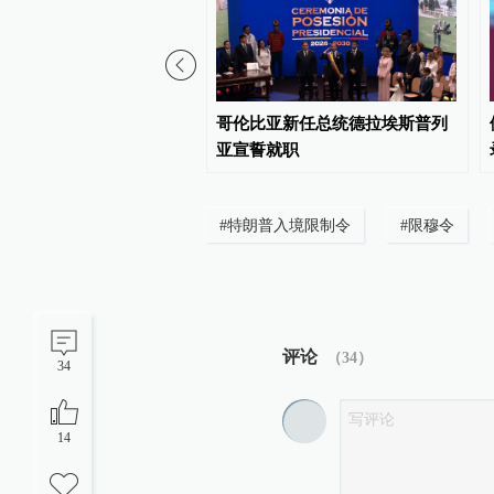
石油公司设施遭遇大规模
哥伦比亚新任总统德拉埃斯普列
亚宣誓就职
#
特朗普入境限制令
#
限穆令
评论
（
34
）
34
14