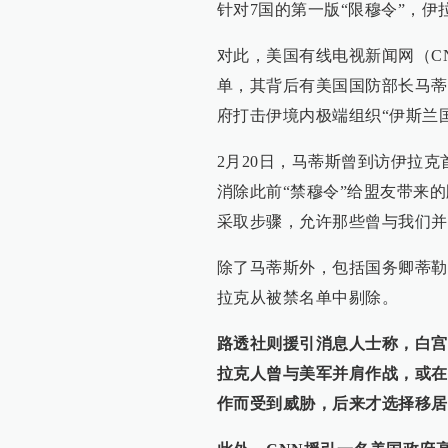
针对7国的第一版“限穆令”，
对此，美国有线电视新闻网（C
单，其背后有美国国防部长马蒂
府打击伊境内极端组织“伊斯兰国
2月20日，马蒂斯曾到访伊拉
消除此前“禁穆令”给盟友带来
采取步骤，允许那些曾与我们并
除了马蒂斯外，包括国务卿蒂勒
拉克从被禁名单中剔除。
路透社则援引消息人士称，白宫
拉克人曾与美军并肩作战，或在
作而受到威胁，后来才选择移居