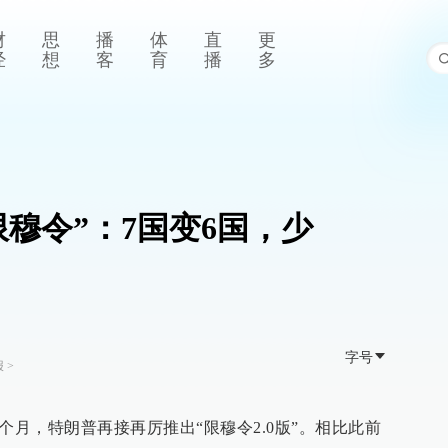
财
思
播
体
直
更
经
想
客
育
播
多
穆令”：7国变6国，少
字号
报
>
个月，特朗普再接再厉推出“限穆令2.0版”。相比此前