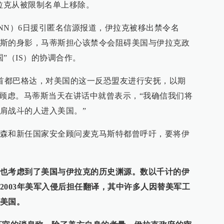
伊拉克从被限制名单上移除。
NN）6日援引匿名信源报道，伊拉克被移出禁令名
斯的身影，马蒂斯担心该禁令会阻碍美国与伊拉克政
”（IS）的协调合作。
克首都巴格达，对美国的这一反恐盟友进行安抚，以期
的顾虑。马蒂斯当天在讲话中就曾表示，“我确信我们将
肩战斗的人进入美国。”
森和新任国家安全顾问麦克马斯特都曾呼吁，要将伊
也考虑到了美国与伊拉克的历史渊源。数以千计的伊
2003年美军入侵后担任翻译，其中许多人因替美军工
美国。