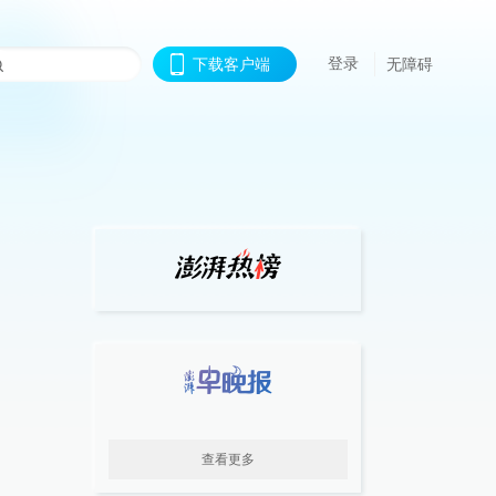
登录
下载客户端
无障碍
查看更多