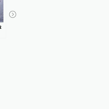
兹
美参议院通过一项对俄能源领域
乌克兰石油公司设施遭
制裁法案
袭击