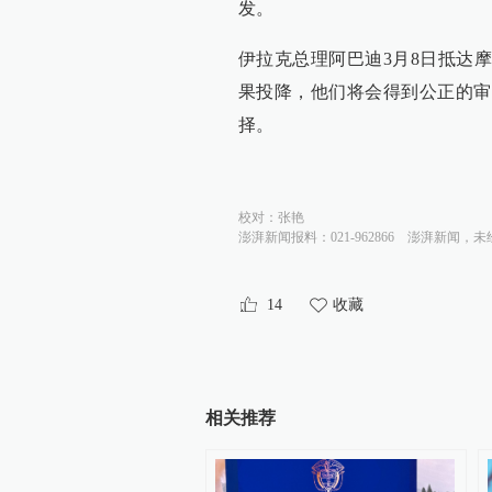
发。
伊拉克总理阿巴迪3月8日抵达
果投降，他们将会得到公正的审
择。
校对：
张艳
澎湃新闻报料：021-962866
澎湃新闻，未
14
收藏
相关推荐