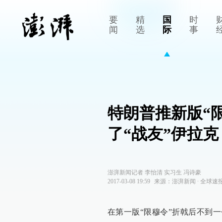
要
精
国
时
闻
选
际
事
特朗普推新版“限
了“战友”伊拉克
澎湃新闻记者 李怡清 实习生 冯诗豪
2017-03-08 19:59
来源：
澎湃新闻
∙
全球速
在第一版“限穆令”折戟后不到一