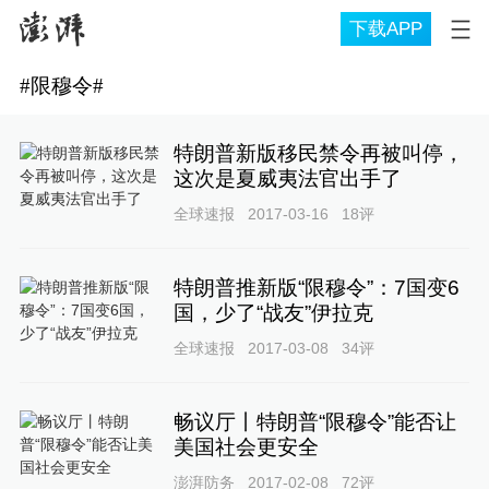
下载APP
#
限穆令
#
特朗普新版移民禁令再被叫停，
这次是夏威夷法官出手了
全球速报
2017-03-16
18
评
特朗普推新版“限穆令”：7国变6
国，少了“战友”伊拉克
全球速报
2017-03-08
34
评
畅议厅丨特朗普“限穆令”能否让
美国社会更安全
澎湃防务
2017-02-08
72
评