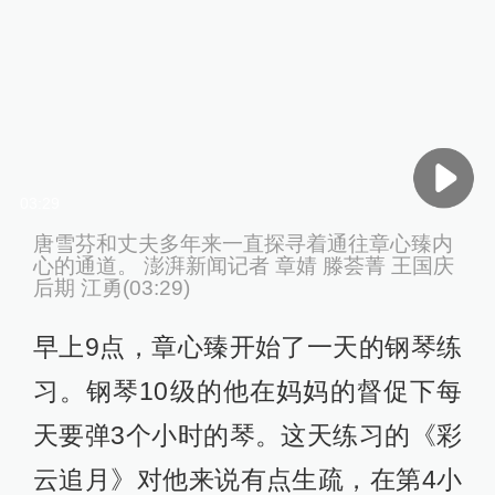
03:29
唐雪芬和丈夫多年来一直探寻着通往章心臻内
心的通道。 澎湃新闻记者 章婧 滕荟菁 王国庆
后期 江勇(03:29)
早上9点，章心臻开始了一天的钢琴练
习。钢琴10级的他在妈妈的督促下每
天要弹3个小时的琴。这天练习的《彩
云追月》对他来说有点生疏，在第4小