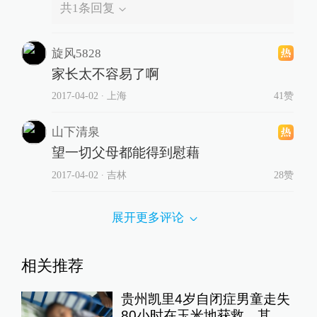
共
1
条回复
旋风5828
家长太不容易了啊
2017-04-02
∙ 上海
41赞
山下清泉
望一切父母都能得到慰藉
2017-04-02
∙ 吉林
28赞
展开更多评论
相关推荐
贵州凯里4岁自闭症男童走失
80小时在玉米地获救，其