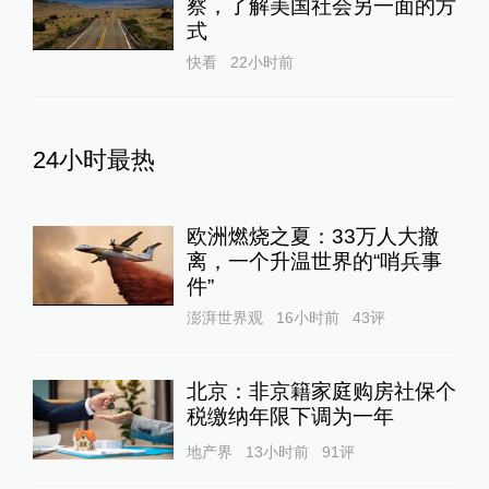
察，了解美国社会另一面的方
式
快看
22小时前
24小时最热
欧洲燃烧之夏：33万人大撤
离，一个升温世界的“哨兵事
件”
澎湃世界观
16小时前
43
评
北京：非京籍家庭购房社保个
税缴纳年限下调为一年
地产界
13小时前
91
评