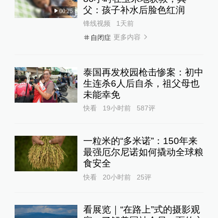
父：孩子补水后脸色红润
00:26
锋线视频
1天前
更多内容
自闭症
泰国再发校园枪击惨案：初中
生连杀6人后自杀，祖父母也
未能幸免
快看
19小时前
587
评
一粒米的“多米诺”：150年来
最强厄尔尼诺如何撬动全球粮
食安全
快看
20小时前
25
评
看展览｜“在路上”式的摄影观