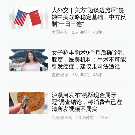
大外交｜美方“边谈边施压”侵
蚀中美战略稳定基础，中方反
制“一日三连”
大国外交
15小时前
43
评
女子称丰胸术9个月后确诊乳
腺癌，医美机构：手术不可能
引发癌症，建议走司法途径
直击现场
13小时前
43
评
泸溪河发布“桃酥现金属牙
冠”调查结论，称消费者已澄
清所发视频不属实
澎湃质量观
23小时前
273
评