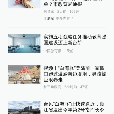
单？市教育局通报
教育家
2天前
106
评
更多内容
教师
实施五项战略任务推动教育强
国建设迈上新台阶
中国教育报
2天前
视频丨“白海豚”登陆前一家四
口跑过温岭海边堤坝，男孩被
巨浪卷走
1
长三角政商
6小时前
47
评
台风“白海豚”正快速逼近，浙
江省发出今年第2号指挥长令