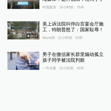
中国政库
16小时前
75
评
美上诉法院叫停白宫宴会厅施
工，特朗普怒了：国家耻辱！
00:34
World湃
21小时前
53
评
男子在微信家长群里煽动孤立
孩子同学被法院判赔
一号专案
22小时前
40
评