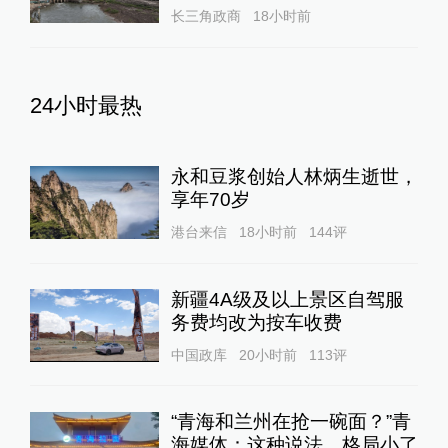
长三角政商
18小时前
24小时最热
永和豆浆创始人林炳生逝世，
享年70岁
港台来信
18小时前
144
评
新疆4A级及以上景区自驾服
务费均改为按车收费
中国政库
20小时前
113
评
“青海和兰州在抢一碗面？”青
海媒体：这种说法，格局小了