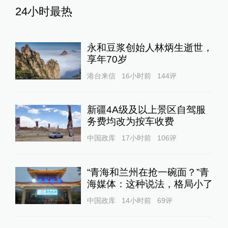
24小时最热
永和豆浆创始人林炳生逝世，
享年70岁
港台来信
16小时前
144
评
新疆4A级及以上景区自驾服
务费均改为按车收费
中国政库
17小时前
106
评
“青海和兰州在抢一碗面？”青
海媒体：这种说法，格局小了
中国政库
14小时前
69
评