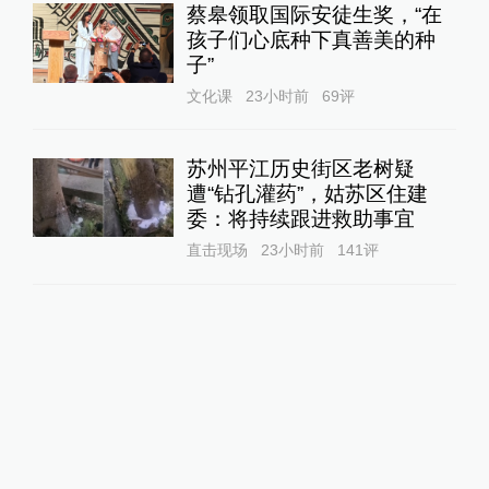
蔡皋领取国际安徒生奖，“在
孩子们心底种下真善美的种
子”
文化课
23小时前
69
评
苏州平江历史街区老树疑
遭“钻孔灌药”，姑苏区住建
委：将持续跟进救助事宜
直击现场
23小时前
141
评