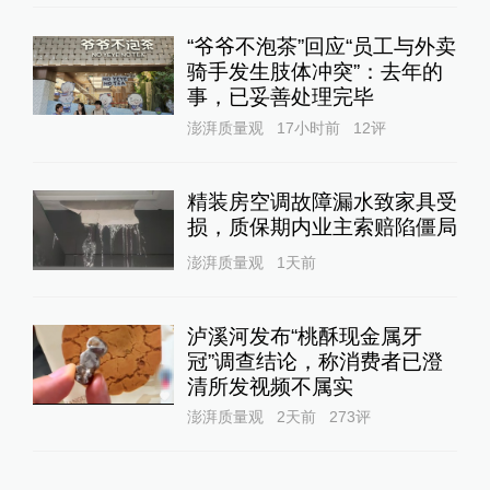
“爷爷不泡茶”回应“员工与外卖
骑手发生肢体冲突”：去年的
事，已妥善处理完毕
澎湃质量观
17小时前
12
评
精装房空调故障漏水致家具受
损，质保期内业主索赔陷僵局
澎湃质量观
1天前
泸溪河发布“桃酥现金属牙
冠”调查结论，称消费者已澄
清所发视频不属实
澎湃质量观
2天前
273
评