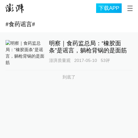
下载APP
#
食药谣言
#
明察｜食药监总局：“橡胶面
条”是谣言，躺枪背锅的是面筋
澎湃质量观
2017-05-10
53
评
到底了