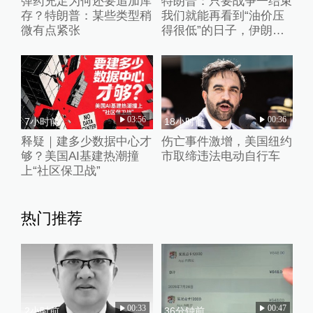
弹药充足为何还要追加库
特朗普：只要战争一结束
存？特朗普：某些类型稍
我们就能再看到“油价压
微有点紧张
得很低”的日子，伊朗撑
不了多久
03:56
00:36
7小时前
18小时前
释疑｜建多少数据中心才
伤亡事件激增，美国纽约
够？美国AI基建热潮撞
市取缔违法电动自行车
上“社区保卫战”
热门推荐
00:33
00:47
2小时前
36分钟前