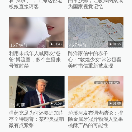
着“我饿了”，上海这位老
的常沙娜，让敦煌图案成
板娘直接请客
为国家视觉记忆
01:43
01:55
16分钟前
46分钟前
利用未成年人喊网友“爸
跨洋家信中的赤子
爸”博流量，多个主播账
心：“敦煌少女”常沙娜留
号被封禁
美时书信重新被发现
00:59
01:00
2小时前
2小时前
弹药充足为何还要追加库
泸溪河发布调查结论：排
存？特朗普：某些类型稍
除金属牙冠异物混入坚果
微有点紧张
桃酥产品的可能性