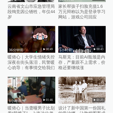
云南省文山市应急管理局
家长帮孩子扫脸充值1.6
段绚竞因公牺牲，年仅44
万元辩称以为是登录学习
岁
网站，游戏公司回应
00:49
00:43
36分钟前
1小时前
暖侬心｜大学生情绪失控
马斯克：目前AI瓶颈是内
深夜在街头落泪，民警暖
存，产量跟不上需求，价
心劝导：有事情交给我们
格还要继续涨
01:46
01:25
1小时前
15分钟前
暖侬心｜当聋哑男子比划
设计了新中国第一份国礼