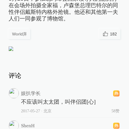
在会场外拍摄全家福，卢森堡总理巴特尔的同
性伴侣戴斯特内格外抢镜。他还和其他第一夫
人们一同参观了博物馆。
World湃
182
评论
娱扒学长
不应该叫太太团，叫伴侣团[心]
2017-05-27
∙ 北京
58赞
ShenH