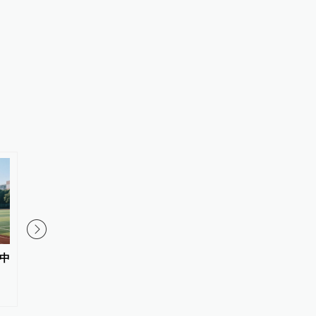
中
《义务教育阶段科学教育“做中
DeepSeek宣布大幅涨
学”领航行动指南》专家解读来了
士预计V4 Pro正式版