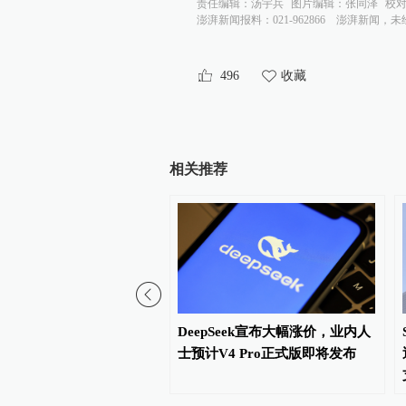
责任编辑：
汤宇兵
图片编辑：
张同泽
校
澎湃新闻报料：021-962866
澎湃新闻，未
496
收藏
相关推荐
教育阶段科学教育“做中
DeepSeek宣布大幅涨价，业内人
航行动指南》专家解读来了
士预计V4 Pro正式版即将发布