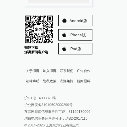
Android版
iPhone版
扫码下载
iPad版
澎湃新闻客户端
关于澎湃
加入澎湃
联系我们
广告合作
法律声明
隐私政策
澎湃矩阵
新闻报料
报料热线: 021-962866
澎湃新闻微博
沪ICP备14003370号
报料邮箱: news@thepaper.cn
澎湃新闻公众号
沪公网安备31010602000299号
澎湃新闻抖音号
互联网新闻信息服务许可证：31120170006
派生万物开放平台
增值电信业务经营许可证：沪B2-2017116
© 2014-
2026
上海东方报业有限公司
IP SHANGHAI