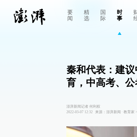
要
精
国
时
闻
选
际
事
秦和代表：建议
育，中高考、公
澎湃新闻记者 何利权
2022-03-07 12:32
来源：
澎湃新闻
∙
教育家