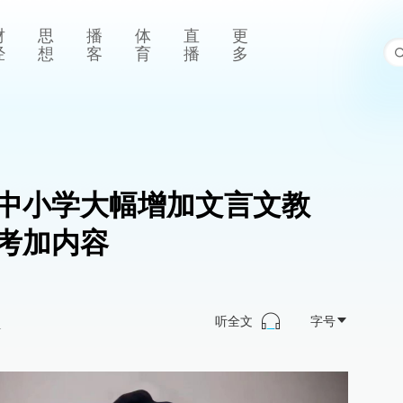
财
思
播
体
直
更
经
想
客
育
播
多
中小学大幅增加文言文教
考加内容
听全文
字号
>