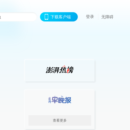
登录
下载客户端
无障碍
查看更多