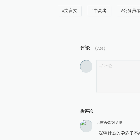
#
文言文
#
中高考
#
公务员
评论
（
728
）
热评论
大吉火锅尅提味
逻辑什么的学多了不