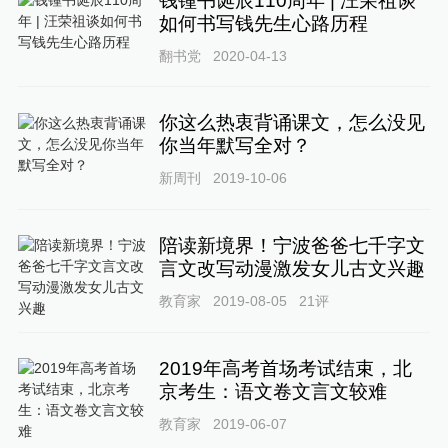
钱锺书诞辰110周年 | 汪荣祖谈
如何书写钱先生心路历程
翻书党
2020-04-13
你这么热衷背诵课文，怎么没见
你当年默写全对？
新周刊
2019-10-06
陪读新境界！宁波爸爸七千字文
言文改写动漫激发女儿古文兴趣
教育家
2019-08-05
21
评
2019年高考首场考试结束，北
京考生：语文卷文言文较难
教育家
2019-06-07