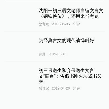
沈阳一初三语文老师自编文言文
《钢铁侠传》，还用来当考题
教育家
2019-06-05
43
评
为经典古文的现代演绎叫好
劳月
2019-05-13
初三保送生和弃保送生文言
文“擂台”：告假书刚火决战书又
来
教育家
2019-04-26
34
评
全国政协委员吴志明：加强文言