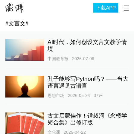
下载APP
#
文言文
#
AI时代，如何创设文言文教学情
境
中国教育报
2026-07-06
孔子能够写Python吗？——当大
语言遇见古语言
思想市场
2026-05-24
37
评
古文启蒙佳作！锺叔河《念楼学
短合集》出修订版
文化课
2025-04-22