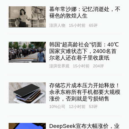
暮年常沙娜：记忆消逝处，不
褪色的敦煌人生
澎湃人物
15小时前
65
评
韩国“超高龄社会”切面：40℃
国家灾难状态下，2400名首
尔老人还在巷子里收废纸
澎湃世界观
15小时前
204
评
存储芯片成本压力开始释放！
余承东称所有手机都要大规模
涨价，否则就是亏损销售
10%公司
12小时前
53
评
DeepSeek宣布大幅涨价，业