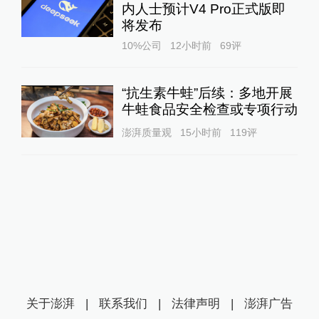
内人士预计V4 Pro正式版即
将发布
10%公司
12小时前
69
评
“抗生素牛蛙”后续：多地开展
牛蛙食品安全检查或专项行动
澎湃质量观
15小时前
119
评
关于澎湃
|
联系我们
|
法律声明
|
澎湃广告