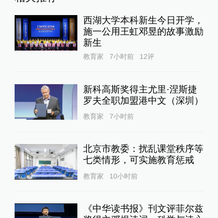
西湖大学本科新生今日开学，
施一公用王虹邓昱的故事激励
新生
教育家
7小时前
12
评
新科高斯奖得主尤里·涅斯捷
罗夫全职加盟港中文（深圳）
教育家
7小时前
北京市教委：扰乱课堂秩序等
七类情形，可实施教育惩戒
教育家
10小时前
《中华读书报》刊文评菲尔兹