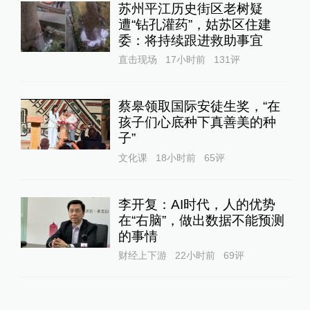
苏州平江历史街区老树疑
遭“钻孔灌药”，姑苏区住建
委：将持续跟进救助事宜
直击现场
17小时前
131
评
蔡皋领取国际安徒生奖，“在
孩子们心底种下真善美的种
子”
文化课
18小时前
65
评
李开复：AI时代，人的优势
在“右脑”，做出数据不能预测
的事情
财经上下游
22小时前
69
评