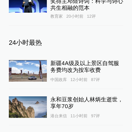
奖得主邓煜诗词：科学与诗心
共生相融的范本
教育家
20小时前
12
评
24小时最热
新疆4A级及以上景区自驾服
务费均改为按车收费
中国政库
12小时前
87
评
永和豆浆创始人林炳生逝世，
享年70岁
港台来信
11小时前
97
评