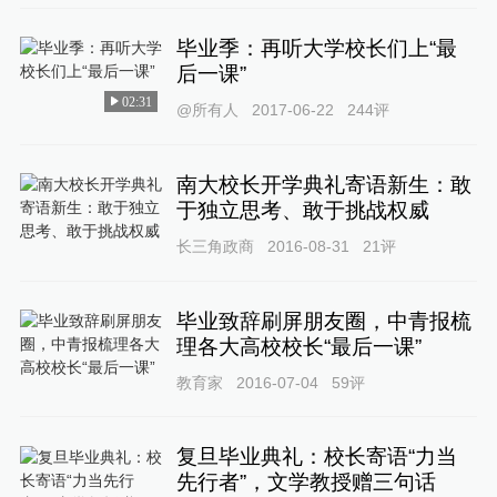
毕业季：再听大学校长们上“最
后一课”
02:31
@所有人
2017-06-22
244
评
南大校长开学典礼寄语新生：敢
于独立思考、敢于挑战权威
长三角政商
2016-08-31
21
评
毕业致辞刷屏朋友圈，中青报梳
理各大高校校长“最后一课”
教育家
2016-07-04
59
评
复旦毕业典礼：校长寄语“力当
先行者”，文学教授赠三句话