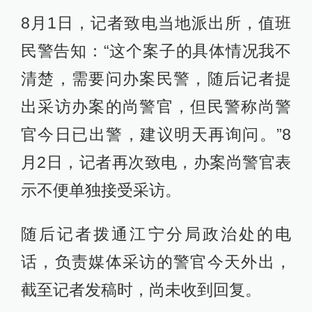
8月1日，记者致电当地派出所，值班
民警告知：“这个案子的具体情况我不
清楚，需要问办案民警，随后记者提
出采访办案的尚警官，但民警称尚警
官今日已出警，建议明天再询问。”8
月2日，记者再次致电，办案尚警官表
示不便单独接受采访。
随后记者拨通江宁分局政治处的电
话，负责媒体采访的警官今天外出，
截至记者发稿时，尚未收到回复。