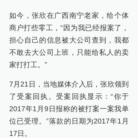
如今，张欣在广西南宁老家，给个体
商户打些零工，“因为我已经报案了，
担心自己的信息被大公司查到，我都
不敢去大公司上班，只能给私人的卖
家打打工。”
7月21日，当地媒体介入后，张欣领到
了受案回执。受案回执显示：“你于
2017年1月9日报称的被打案一案我单
位已受理。”落款的日期为2017年1月
17日。