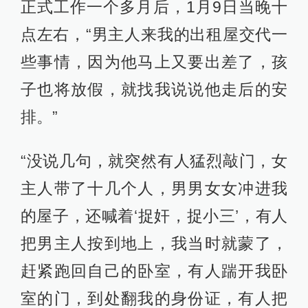
正式工作一个多月后，1月9日当晚十
点左右，“男主人来我的出租屋交代一
些事情，因为他马上又要出差了，孩
子也将放假，就找我说说他走后的安
排。”
“没说几句，就突然有人猛烈敲门，女
主人带了十几个人，男男女女冲进我
的屋子，还喊着‘捉奸，捉小三’，有人
把男主人按到地上，我当时就蒙了，
赶紧跑回自己的卧室，有人踹开我卧
室的门，到处翻我的身份证，有人把