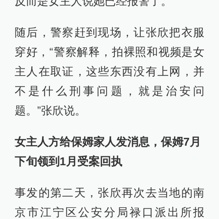
反而是女主人说她已经报警了。”
随后，警察赶到现场，让张欣把衣服
穿好，“警察解释，拍裸照和视频是女
主人在取证，这些东西没有上网，并
不是什么刑事问题，就是治安问
题。”张欣说。
女主人方给保姆家人发消息，保姆7月
下旬领到1月受案回执
事发的第二天，张欣再次去当地的南
京市江宁区公安分局禄口派出所报