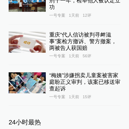
刑十一年，检举他人被认定立
功
一号专案
1天前
12
评
重庆“代人信访被判寻衅滋
事”案检方撤诉、警方撤案，
两被告人获国赔
一号专案
1天前
56
评
“梅姨”涉嫌拐卖儿童案被害家
庭盼正义审判，该案已移送审
查起诉
一号专案
1天前
15
评
24小时最热