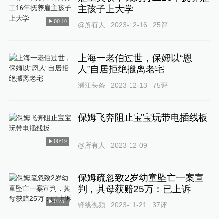
主孩子上大学
00:10
@所有人
2023-12-16
25
评
上海一老伯过世，保姆以“恩
人”自居拒绝搬离老宅
浦江头条
2023-12-13
75
评
保姆飞奔阻止宝宝玩带电插线板
00:19
@所有人
2023-12-09
保姆疏忽致2岁幼童坠亡一案宣
判，其母获赔25万：已上诉
03:52
锋线视频
2023-11-21
37
评