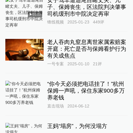
女子驾车遭追尾目睹丈夫、儿
子、保姆丧生，区法院判决肇事
司机缓刑市中院决定再审
01:13
锋线视频
2025-01-23
449
评
老人吞肉丸窒息离世家属索赔案
开庭：死亡是否与保姆看护行为
有关成焦点
一号专案
2025-01-10
21
评
“你今天必须把电话挂了！”杭州
保姆一声吼，保住东家900多万
养老钱
直击现场
2024-06-12
王妈“塌房”，为何没塌方