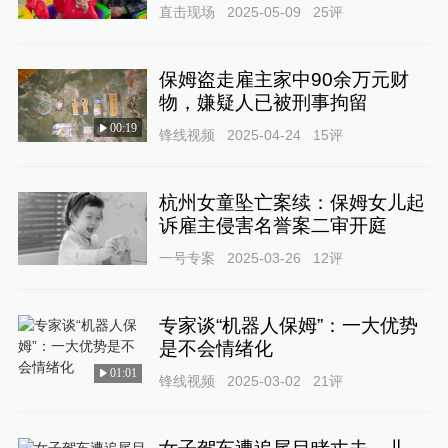
直击现场
2025-05-09
25
评
保姆盗走雇主家中90余万元财
物，嫌疑人已被刑事拘留
00:19
锋线视频
2025-04-24
15
评
杭州女童坠亡案续：保姆女儿起
诉雇主侵害名誉案二审开庭
一号专案
2025-03-26
12
评
专家谈“机器人保姆”：一大优势
是不会情绪化
01:01
锋线视频
2025-03-02
21
评