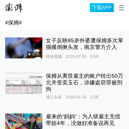
下载APP
#
保姆
#
女子反映85岁外婆遭保姆多次掌
掴撂倒揪头发，南京警方介入
00:26
锋线视频
2026-07-06
53
评
保姆从离世雇主的账户转出50万
元并变卖玉石，涉嫌盗窃罪被刑
拘
浦江头条
2026-01-26
12
评
雇来的“妈妈”：为入狱雇主无偿
带娃4年，没做好准备说再见