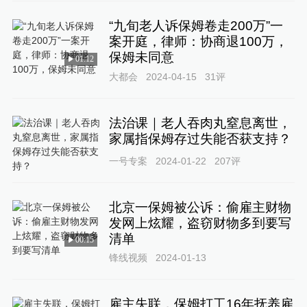
“九旬老人诉保姆卷走200万”一
案开庭，律师：协商退100万，
保姆未同意
01:12
大都会
2024-04-15
31
评
法治课｜老人吞肉丸窒息离世，
家属指保姆存过失能否获支持？
一号专案
2024-01-22
207
评
北京一保姆被公诉：偷雇主财物
发网上炫耀，盗窃财物多到要写
清单
00:15
锋线视频
2024-01-13
雇主失联，保姆打工16年抚养雇