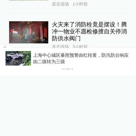
直击现场
1小时前
火灾来了消防栓竟是摆设！腾
冲一物业不愿检修擅自关停消
防供水阀门
直击现场
3小时前
点
上海中心城区暴雨预警由红转黄，防汛防台响应
由二级转为三级
宜宾高县5.5级地震后，为何
余震不断？四川省地震局回应
直击现场
5小时前
台风“白海豚”逼近，南铁停运
多趟旅客列车
直击现场
6小时前