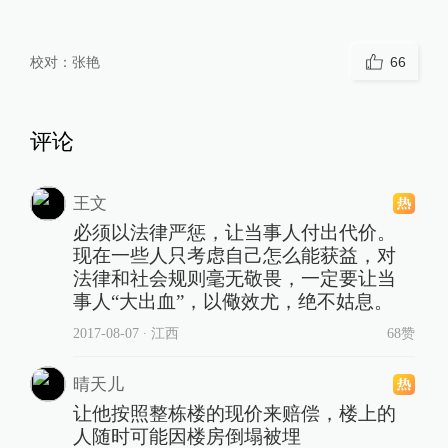
校对：
张艳
66
评论
王文
必须以法律严惩，让当事人付出代价。
现在一些人只考虑自己怎么能获益，对
法律和社会规则毫无敬畏，一定要让当
事人“大出血”，以儆效尤，绝不姑息。
2017-08-07
∙ 江西
68赞
晴天儿
让他按照整栋楼的现价来赔偿，楼上的
人随时可能因楼房倒塌被埋