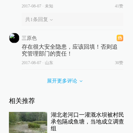
2017-08-07
∙ 未知
41赞
共
1
条回复
三原色
存在很大安全隐患，应该回填！否则追
究管理部门的责任！
2017-08-07
∙ 山东
30赞
展开更多评论
相关推荐
湖北老河口一灌溉水坝被村民
承包隔成鱼塘，当地成立调查
组