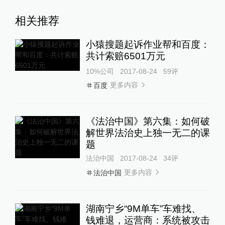
相关推荐
小猿搜题起诉作业帮和百度：
共计索赔6501万元
10%公司
2017-08-24
59
评
更多内容
百度
《法治中国》第六集：如何破
解世界法治史上独一无二的课
题
法治中国
2017-08-24
34
评
更多内容
法治中国
湖南宁乡“9M单车”车难找、
钱难退，运营商：系统被攻击