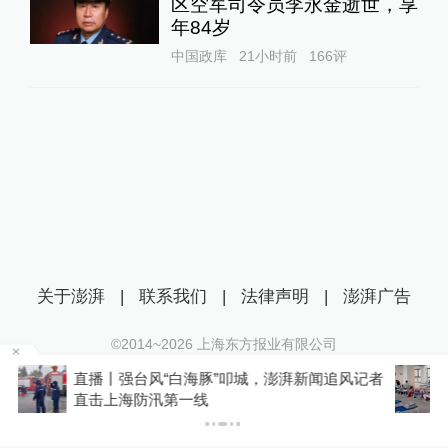
区空军司令员李永金逝世，享
年84岁
中国政库
21小时前
166
评
关于澎湃
|
联系我们
|
法律声明
|
澎湃广告
©2014~
2026
上海东方报业有限公司
沪ICP证：沪B2-20170116 | 沪ICP备14003370号
记者
“有被褥、有热水、有空调”，台风天这个邻里中
互联网新闻信息服务许可证：31120170006
心变身为安置点
沪公网安备 31010602000299号