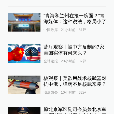
“青海和兰州在抢一碗面？”青
海媒体：这种说法，格局小了
中国政库
21小时前
81
评
蓝厅观察丨被中方反制的7家
美国实体有何来头？
全球速报
20小时前
37
评
核观察｜美欲用战术核武器对
抗中俄，弹药不足核武来凑？
澎湃防务
10小时前
62
评
原北京军区副司令员兼北京军