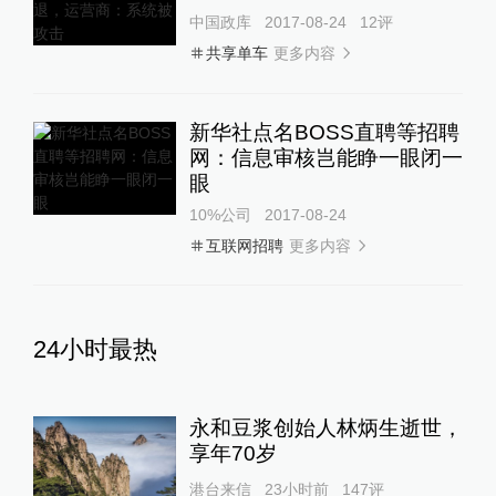
中国政库
2017-08-24
12
评
更多内容
共享单车
新华社点名BOSS直聘等招聘
网：信息审核岂能睁一眼闭一
眼
10%公司
2017-08-24
更多内容
互联网招聘
24小时最热
永和豆浆创始人林炳生逝世，
享年70岁
港台来信
23小时前
147
评