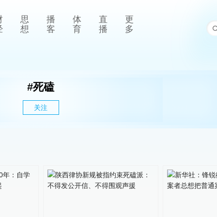
财
思
播
体
直
更
经
想
客
育
播
多
#
死磕
关注