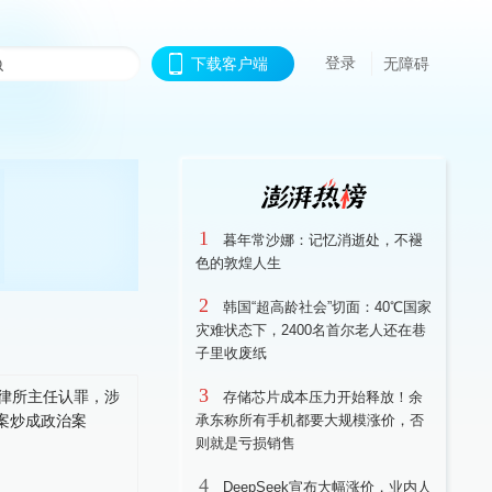
登录
下载客户端
无障碍
1
暮年常沙娜：记忆消逝处，不褪
色的敦煌人生
2
韩国“超高龄社会”切面：40℃国家
灾难状态下，2400名首尔老人还在巷
子里收废纸
3
存储芯片成本压力开始释放！余
承东称所有手机都要大规模涨价，否
则就是亏损销售
4
DeepSeek宣布大幅涨价，业内人