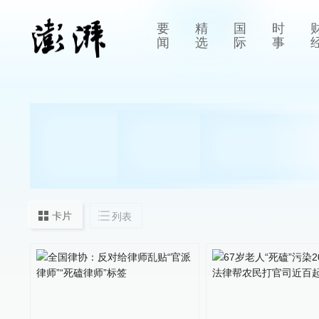
要
精
国
时
闻
选
际
事
卡片
列表