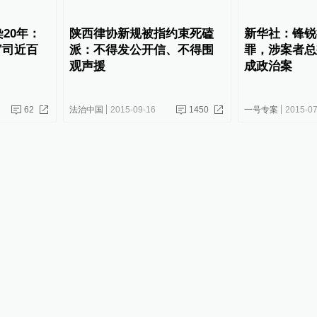
染20年：
陕西律协新规被指约束死磕
新华社：锋锐
官司近百
派：不得发公开信、不得围
罪，涉案者总
观声援
成政治案
62
法治中国
2015-09-16
1450
一号专案
2015-07