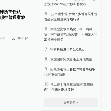
士预计V4 Pro正式版即将发布
律所主任认
5
“抗生素牛蛙”后续：多地开展牛蛙
想把普通案炒
食品安全检查或专项行动
6
大模型竞争白热化，张一鸣喊
话：字节跳动“拒绝蒸馏”，不用别人输
-18
1023
出换榜单排名
7
宇树科技发行价150.8元
8
我国编制完成新版全月地质图
9
因凡蒂诺就出售世界杯赛事股权
计划“失误”致歉
10
马上评｜青海拉面告别“兰州拉
面”，借来的IP终要还
展开更多