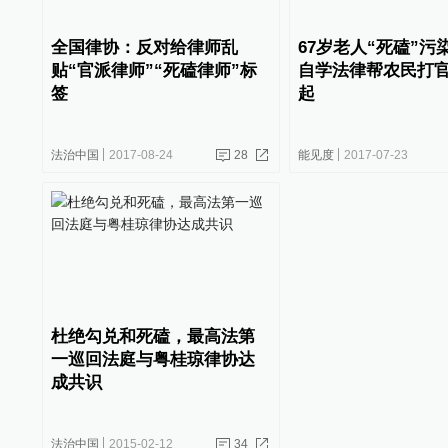
全国律协：反对给律师乱
67岁老人“死磕”污
贴“官派律师”“死磕律师”标
自学法律帮农民打
签
起
法治中国
2017-08-24
28
能见度
2017-07-23
杜绝勾兑和死磕，最高法第
一巡回法庭与粤桂琼律协达
成共识
法治中国
2015-02-12
34