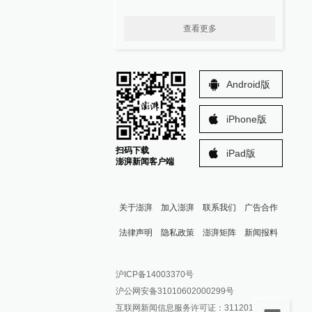
查看更多
Android版
iPhone版
扫码下载
iPad版
澎湃新闻客户端
关于澎湃
加入澎湃
联系我们
广告合作
法律声明
隐私政策
澎湃矩阵
新闻报料
报料热线: 021-962866
澎湃新闻微博
沪ICP备14003370号
报料邮箱: news@thepaper.cn
澎湃新闻公众号
沪公网安备31010602000299号
澎湃新闻抖音号
互联网新闻信息服务许可证：31120170006