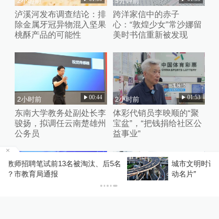
2小时前
9分钟前
泸溪河发布调查结论：排
跨洋家信中的赤子
除金属牙冠异物混入坚果
心：“敦煌少女”常沙娜留
桃酥产品的可能性
美时书信重新被发现
00:44
01:53
2小时前
2小时前
东南大学教务处副处长李
体彩代销员李映顺的“聚
骏扬，拟调任云南楚雄州
宝盆”，“把钱捐给社区公
公务员
益事业”
5名
城市文明时评｜规范网约车，擦亮城市文明的“
动名片”
01:22
01:17
2小时前
2小时前
复旦深度学习实验室主任
复旦深度学习实验室主任