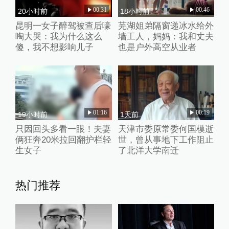
00:31
00:46
20小时前
18小时前
昆明一女子醉驾被查后嚎
芜湖姐弟隔窗递冰水给外
啕大哭：我为什么这么
墙工人，妈妈：我和丈夫
傻，我不想影响儿子
也是户外高空从业者
01:16
00:19
19小时前
1天前
只因回头多看一眼！夫妻
天津市委原常委何国模逝
俩狂奔20米拉回翻护栏轻
世，曾从事地下工作阻止
生女子
了北洋大学南迁
热门推荐