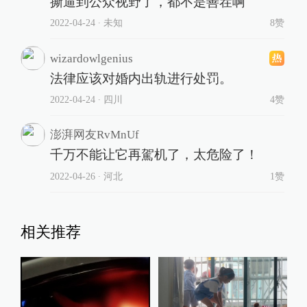
撕逼到公众视野了，都不是善茬啊
2022-04-24
∙ 未知
8赞
wizardowlgenius
法律应该对婚内出轨进行处罚。
2022-04-24
∙ 四川
4赞
澎湃网友RvMnUf
千万不能让它再駕机了，太危险了！
2022-04-26
∙ 河北
1赞
相关推荐