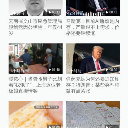
00:33
00:43
1小时前
42分钟前
云南省文山市应急管理局
马斯克：目前AI瓶颈是内
段绚竞因公牺牲，年仅44
存，产量跟不上需求，价
岁
格还要继续涨
01:46
00:59
1小时前
2小时前
暖侬心｜当聋哑男子比划
弹药充足为何还要追加库
着“我饿了”，上海这位老
存？特朗普：某些类型稍
板娘直接请客
微有点紧张
01:00
01:55