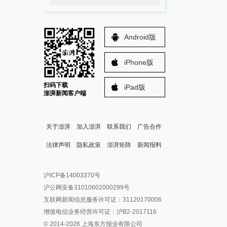
Android版
iPhone版
扫码下载
iPad版
澎湃新闻客户端
关于澎湃
加入澎湃
联系我们
广告合作
法律声明
隐私政策
澎湃矩阵
新闻报料
报料热线: 021-962866
澎湃新闻微博
沪ICP备14003370号
报料邮箱: news@thepaper.cn
澎湃新闻公众号
沪公网安备31010602000299号
澎湃新闻抖音号
互联网新闻信息服务许可证：31120170006
派生万物开放平台
增值电信业务经营许可证：沪B2-2017116
© 2014-
2026
上海东方报业有限公司
IP SHANGHAI