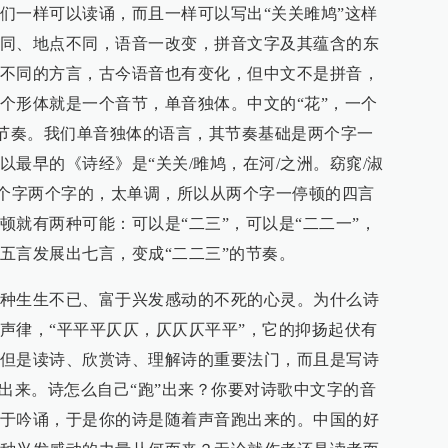
们一样可以读诵，而且一样可以写出“关关雎鸠”这样
同、地点不同，语音一改变，拼音文字及其蕴含的东
不同的方言，古今语音也有变化，但中文不是拼音，
个形体就是一个音节，单音独体。中文的“花”，一个
节的节奏。我们单音独体的语言，其节奏基础是两个字一
最早的《诗经》是“关关/雎鸠，在河/之洲。窈窕/淑
两个字两个字的，太单调，所以从两个字一停顿的四言
顿就有两种可能：可以是“二三”，可以是“二二一”，
五言发展出七言，变成“二二三”的节奏。
种生生不已、富于兴发感动的不死的心灵。为什么诗
声律，“平平平仄仄，仄仄仄平平”，它的抑扬起伏有
但是读诗、欣赏诗、理解诗的重要法门，而且是写诗
”出来。诗怎么自己“跑”出来？你要对诗歌中文字的音
于吟诵，于是你的诗是随着声音跑出来的。中国的好