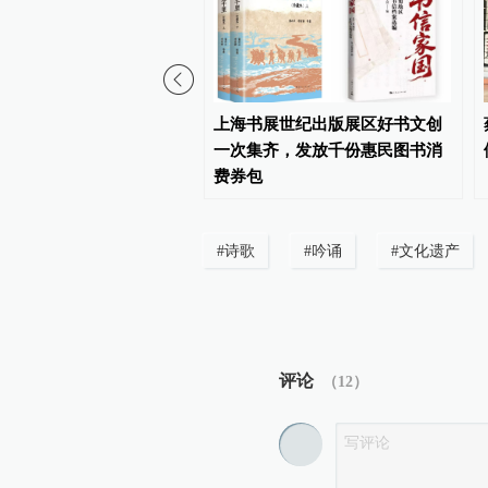
特别节目 | 三位新晋鲁
上海书展世纪出版展区好书文创
下周二做客澎湃新闻，对
一次集齐，发放千份惠民图书消
与文学
费券包
#
诗歌
#
吟诵
#
文化遗产
评论
（
12
）