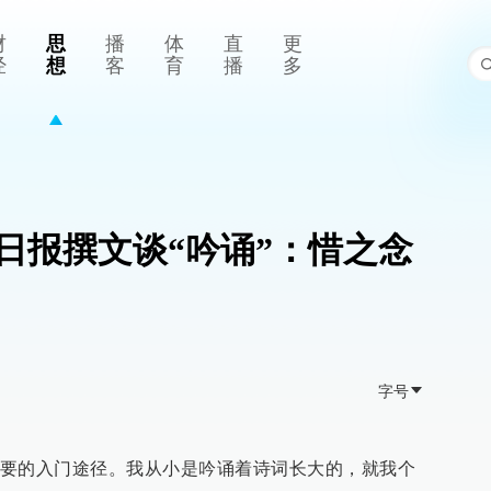
财
思
播
体
直
更
经
想
客
育
播
多
日报撰文谈“吟诵”：惜之念
字号
要的入门途径。我从小是吟诵着诗词长大的，就我个