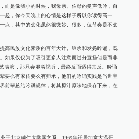
，而是像我小的时候，我母亲、伯母的曼声低吟，自
一起，你今天晚上的心情是这样子所以你读得高一
一点，其中的变化虽然很微妙、很多，但节奏是不变
提高民族文化素质的百年大计。继承和发扬吟诵，既
。如果仅仅为了吸引更多人注意而过分宣扬似是而非
才艺表演，那只会混淆视听，最终反而适得其反。吟诵
辈要么有家传要么有师承，他们的吟诵实践是当世宝
界前辈总结吟诵规律，将其原汁原味地保存下来，在
年毕业于北京辅仁大学国文系。1969年迁居加拿大温哥