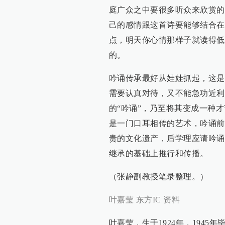
庭广众之中要很多听众来欣赏的
己的感情跟这首诗要能够结合在
点，明天你心情那样子就读得低
的。
吟诵传承最好从娃娃抓起，这是
需要认真对待，又不能急功近利
的“吟诵”，乃至将其变成一种
是一门口耳相传的艺术，吟诵前
贵的文化遗产，后学理应请吟诵
继承的基础上推行和传播。
（张静副教授笔录整理。）
叶嘉莹 东方IC 资料
叶嘉莹，生于1924年，1945