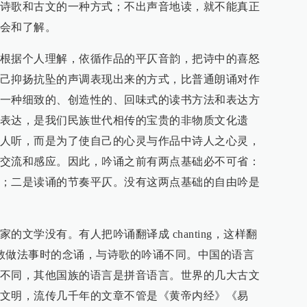
诗歌和古文的一种方式；不出声音地读，就不能真正
会和了解。
根据个人理解，依循作品的平仄音韵，把诗中的喜怒
己抑扬抗坠的声调表现出来的方式，比普通朗诵对作
一种细致的、创造性的、回味式的读书方法和表达方
表达，是我们民族世代相传的宝贵的非物质文化遗
人听，而是为了使自己的心灵与作品中诗人之心灵，
交流和感应。因此，吟诵之前有两点基础必不可省：
；二是读诵的节奏平仄。没有这两点基础的自由吟是
文学没有。有人把吟诵翻译成 chanting，这样翻
实是佛教做法事时的念诵，与诗歌的吟诵不同。中国的语言
不同，其他国族的语言是拼音语言。世界的几大古文
文明，流传几千年的文章不管是《黄帝内经》《易