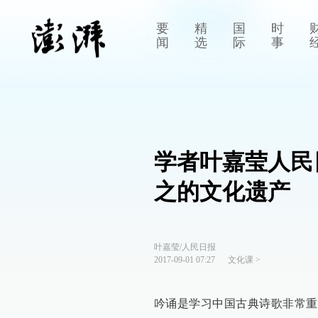
要
精
国
时
闻
选
际
事
学者叶嘉莹人民
之的文化遗产
叶嘉莹/人民日报
2017-09-01 07:27
文化课
>
吟诵是学习中国古典诗歌非常重