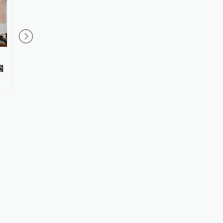
如何评价《奥德赛》？古典学家
文学花边特别节目 | 三
国
威尔逊和门德尔松给出不同尺度
奖得主下周二做客澎湃
谈上海与文学