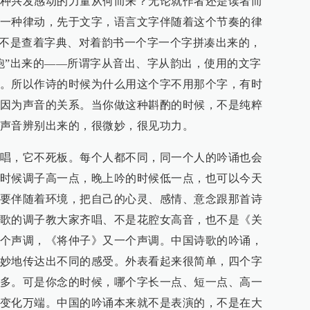
种兴发感动的力量从何而来？无论就作者还是读者而
一种律动，先于文字，语言文字伴随着这个节奏的律
绝不是查着字典、对着韵书一个字一个字拼凑出来的，
跑”出来的——所谓字从音出、字从韵出，使用的文字
。所以作诗的时候为什么用这个字不用那个字，有时
因为声音的关系。当你做这种斟酌的时候，不是纯粹
声音辨别出来的，很微妙，很见功力。
唱，它不死板。每个人都不同，同一个人的吟诵也会
时候调子高一点，晚上吟的时候低一点，也可以今天
要伴随着环境，把自己的心灵、感情、意念跟那首诗
歌的调子教大家齐唱、不是花腔女高音，也不是《关
个声调，《将仲子》又一个声调。中国诗歌的吟诵，
妙地传达出不同的感受。外表看起来很简单，四个字
多。可是你念的时候，哪个字长一点、短一点、高一
变化万端。中国的吟诵本来就不是表演的，不是在大