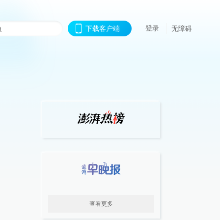
登录
下载客户端
无障碍
查看更多