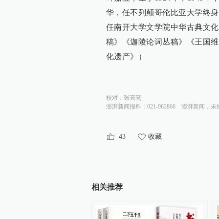
华，任不列颠哥伦比亚大学终身教
任南开大学文学院中华古典文化
稿》《迦陵论词丛稿》《王国维
化遗产》）
校对：
张亮亮
澎湃新闻报料：021-962866
澎湃新闻，未
43
收藏
相关推荐