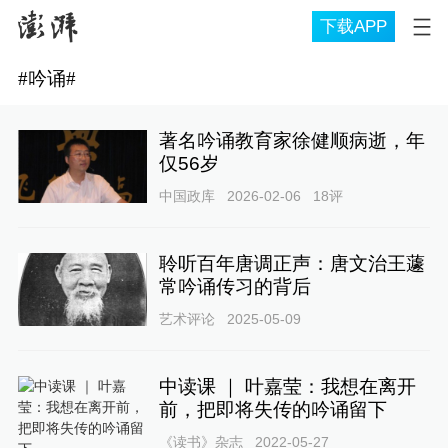
下载APP
#
吟诵
#
著名吟诵教育家徐健顺病逝，年
仅56岁
中国政库
2026-02-06
18
评
聆听百年唐调正声：唐文治王蘧
常吟诵传习的背后
艺术评论
2025-05-09
中读课 ｜ 叶嘉莹：我想在离开
前，把即将失传的吟诵留下
《读书》杂志
2022-05-27