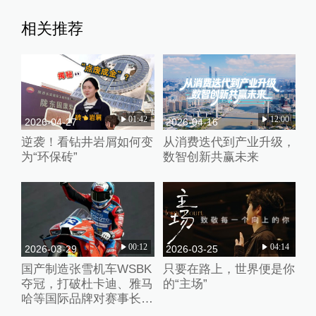
相关推荐
01:42
12:00
2026-04-27
2026-04-16
逆袭！看钻井岩屑如何变
从消费迭代到产业升级，
为“环保砖”
数智创新共赢未来
00:12
04:14
2026-03-29
2026-03-25
国产制造张雪机车WSBK
只要在路上，世界便是你
夺冠，打破杜卡迪、雅马
的“主场”
哈等国际品牌对赛事长期
垄断