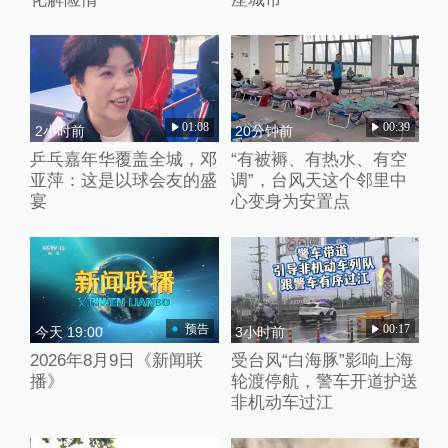
01:08
00:39
2小时前
20分钟前
乒乓嘉年华覆盖全城，邓
“有被褥、有热水、有空
亚萍：这是以球会友的盛
调”，台风天这个邻里中
宴
心变身为安置点
预告
00:17
今天 19:00
3小时前
2026年8月9日《新闻联
受台风“白海豚”影响上海
播》
轮渡停航，警车开道护送
非机动车过江