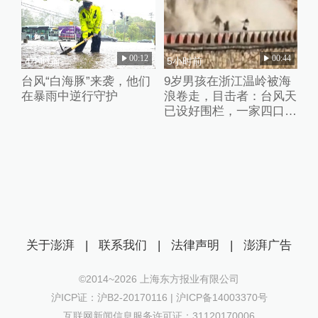
00:12
00:44
4小时前
5小时前
台风“白海豚”来袭，他们
9岁男孩在浙江温岭被海
在暴雨中逆行守护
浪卷走，目击者：台风天
已设好围栏，一家四口翻
入时保安曾喊话劝阻
关于澎湃
|
联系我们
|
法律声明
|
澎湃广告
©2014~
2026
上海东方报业有限公司
沪ICP证：沪B2-20170116 | 沪ICP备14003370号
互联网新闻信息服务许可证：31120170006