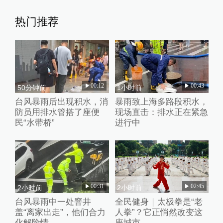
热门推荐
00:12
00:43
50分钟前
1小时前
台风暴雨后出现积水，消
暴雨致上海多路段积水，
防员用排水管搭了座便
现场直击：排水正在紧急
民“水带桥”
进行中
00:31
02:45
2小时前
2小时前
台风暴雨中一处窨井
全民健身｜太极拳是“老
盖“离家出走”，他们合力
人拳”？它正悄然改变这
化解险情
座城市