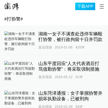
下载APP
#
打协警
#
湖南一女子不满查处违停车辆殴
打协警，被行政拘留十日并罚款
直击现场
2019-01-06
420
评
山东平度回应“人大代表酒后打
骂值勤协警”：将采取强制措施
直击现场
2018-05-12
91
评
山东菏泽通报：女子掌掴协警并
损坏执勤设备，已被刑拘
直击现场
2018-01-09
84
评