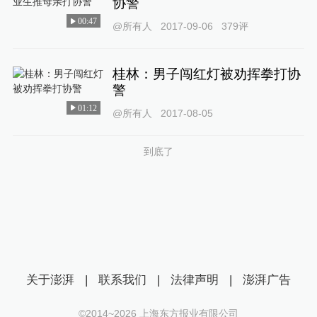
协警
00:47
@所有人
2017-09-06
379
评
桂林：男子闯红灯被劝挥拳打协
警
01:12
@所有人
2017-08-05
到底了
关于澎湃
|
联系我们
|
法律声明
|
澎湃广告
©2014~
2026
上海东方报业有限公司