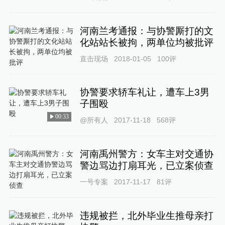
河南兰考通报：与协警厮打的文
化站站长被拘，两单位均被批评
直击现场
2018-01-05
100
评
协警要求轿车礼让，遭车上3男
子围殴
00:33
@所有人
2017-11-18
568
评
河南禹州警方：女车主对交通协
警边骂边打扇耳光，已立案侦查
一号专案
2017-11-17
81
评
违规被拦，北外毕业生推母亲打