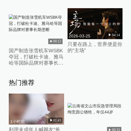
04:14
2026-03-25
00:12
2026-03-29
只要在路上，世界便是你
的“主场”
国产制造张雪机车WSBK
夺冠，打破杜卡迪、雅马
哈等国际品牌对赛事长期
垄断
热门推荐
01:43
1小时前
利用未成年人喊网友“爸
00:33
3小时前