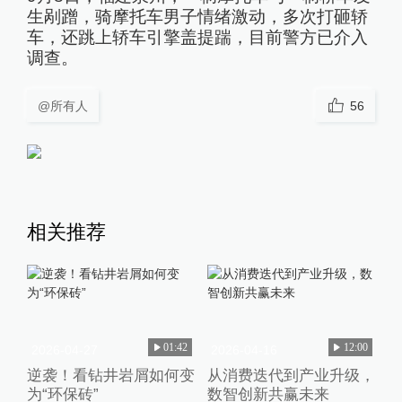
生剐蹭，骑摩托车男子情绪激动，多次打砸轿
车，还跳上轿车引擎盖提踹，目前警方已介入
调查。
@所有人
56
相关推荐
01:42
12:00
2026-04-27
2026-04-16
逆袭！看钻井岩屑如何变
从消费迭代到产业升级，
为“环保砖”
数智创新共赢未来