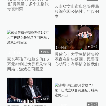
爸”博流量，多个主播账
云南省文山市应急管理局
号被封禁
段绚竞因公牺牲，年仅44
岁
00:49
1小时前
00:47
1小时前
暖侬心｜大学生情绪失控
深夜在街头落泪，民警暖
家长帮孩子扫脸充值1.6
心劝导：有事情交给我们
万元辩称以为是登录学习
网站，游戏公司回应
00:43
2小时前
01:40
3分钟前