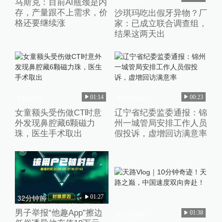
马斯克：目前AI瓶颈是内
存，产量跟不上需求，价
沙琪玛吃出假牙异物？厂
格还要继续涨
家：已成立联合调查组，
结果这两天出
01:14
00:23
3分钟前
30分钟前
女童额头受伤做CT时意
辽宁省纪委监委通报：锦
外发现鼻腔藏6颗磁力
州一城管局安排工作人员
珠，医生手术取出
假投诉，虚增回访满意率
01:27
32分钟前
男子举报“他趣App”擦边
01:38
41分钟前