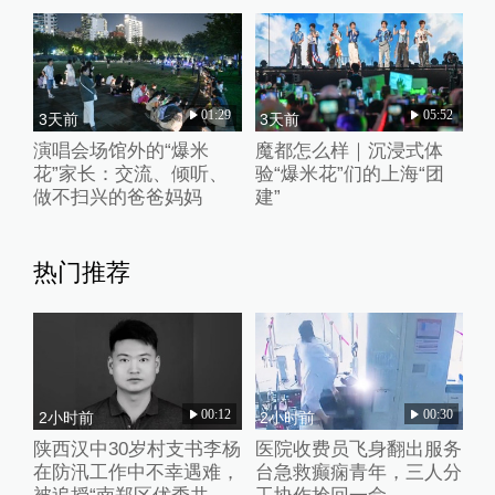
01:29
05:52
3天前
3天前
演唱会场馆外的“爆米
魔都怎么样｜沉浸式体
花”家长：交流、倾听、
验“爆米花”们的上海“团
做不扫兴的爸爸妈妈
建”
热门推荐
00:12
00:30
2小时前
2小时前
陕西汉中30岁村支书李杨
医院收费员飞身翻出服务
在防汛工作中不幸遇难，
台急救癫痫青年，三人分