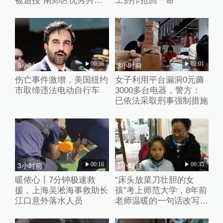
被追授“南郑区优秀共产
工协作抢回一命
党员”称号
00:36
02:01
3小时前
3小时前
伤亡事件激增，美国纽约
女子利用平台漏洞0元薅
市取缔违法电动自行车
3000多台电器，警方：
已依法采取刑事强制措施
00:16
00:35
3小时前
1小时前
暖侬心丨7分钟极速救
“床头放菜刀壮胆的女
援，上海吴淞海事救助长
孩”考上师范大学，8年前
江口意外落水人员
老师温暖的一句话改写了
她的人生