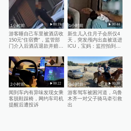
00:19
00:44
1小时前
1小时前
游客睡自己车里被酒店收
新生儿入住月子会所仅4
150元“住宿费”，监管部
天，突发颅内出血被送进
门介入后酒店退款并赔偿
ICU，宝妈：监控拍到护
1000元
理人员扇婴儿耳光
00:22
00:38
2小时前
3小时前
闻到车内有异味发现女乘
游客驾车被困河道，乌鲁
客脱鞋踩椅，网约车司机
木齐一对父子骑马牵引救
提醒后遭投诉
出