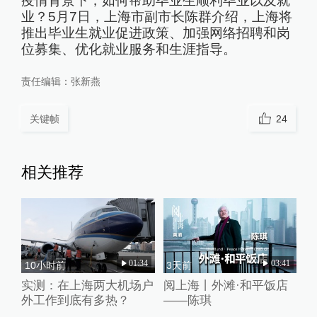
疫情背景下，如何帮助毕业生顺利毕业以及就
业？5月7日，上海市副市长陈群介绍，上海将
推出毕业生就业促进政策、加强网络招聘和岗
位募集、优化就业服务和生涯指导。
责任编辑：
张新燕
关键帧
24
相关推荐
01:34
03:41
10小时前
3天前
实测：在上海两大机场户
阅上海丨外滩·和平饭店
外工作到底有多热？
——陈琪