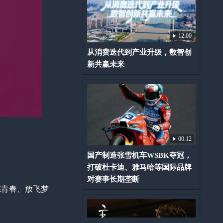
12:00
从消费迭代到产业升级，数智创
新共赢未来
00:12
国产制造张雪机车WSBK夺冠，
打破杜卡迪、雅马哈等国际品牌
对赛事长期垄断
炼青春、放飞梦