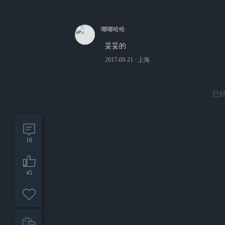
嘟嘟哈哈
妥妥的
2017-09-21
∙ 上海
已
18
45