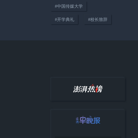
#
中国传媒大学
04:14
#
开学典礼
#
校长致辞
只要在路上，世界便是你的“主
场”
38:12
《顾视》城市人物专访第四期：
高校加持下大零号湾的协同发展
与城市展望