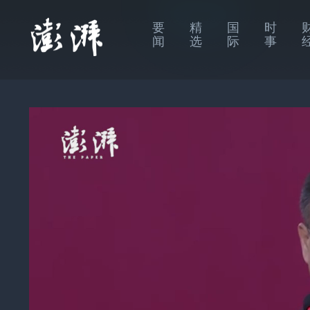
要
精
国
时
闻
选
际
事