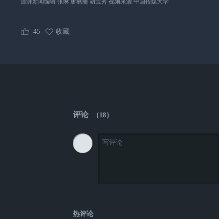
澎湃新闻编辑 张琳 唐燕丽 胡宝秀 视频来源 中国传媒大学
45
收藏
评论
（
18
）
热评论