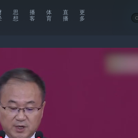
财
思
播
体
直
更
经
想
客
育
播
多