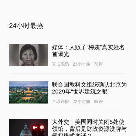
24小时最热
媒体：人贩子“梅姨”真实姓名
首曝光
直击现场
23小时前
78
评
联合国教科文组织确认北京为
2029年“世界建筑之都”
全球速报
22小时前
69
评
大外交｜美国同时关闭5处使
领馆，背后是财政资源洗牌与
霸权模式变迁？