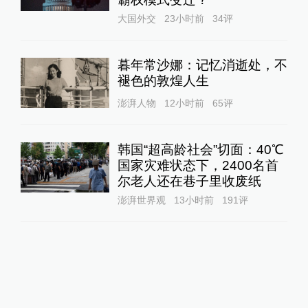
大国外交
23小时前
34
评
暮年常沙娜：记忆消逝处，不
褪色的敦煌人生
澎湃人物
12小时前
65
评
韩国“超高龄社会”切面：40℃
国家灾难状态下，2400名首
尔老人还在巷子里收废纸
澎湃世界观
13小时前
191
评