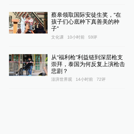
蔡皋领取国际安徒生奖，“在
孩子们心底种下真善美的种
子”
文化课
10小时前
59
评
从“福利枪”利益链到深层枪支
崇拜，泰国为何反复上演枪击
悲剧？
澎湃世界观
14小时前
72
评