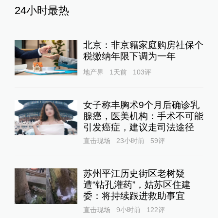
24小时最热
北京：非京籍家庭购房社保个
税缴纳年限下调为一年
地产界
1天前
103
评
女子称丰胸术9个月后确诊乳
腺癌，医美机构：手术不可能
引发癌症，建议走司法途径
直击现场
23小时前
59
评
苏州平江历史街区老树疑
遭“钻孔灌药”，姑苏区住建
委：将持续跟进救助事宜
直击现场
9小时前
122
评