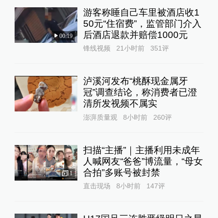
游客称睡自己车里被酒店收1
50元“住宿费”，监管部门介入
后酒店退款并赔偿1000元
00:19
锋线视频
21小时前
351
评
泸溪河发布“桃酥现金属牙
冠”调查结论，称消费者已澄
清所发视频不属实
澎湃质量观
8小时前
260
评
扫描“主播”｜主播利用未成年
人喊网友“爸爸”博流量，“母女
合拍”多账号被封禁
1
直击现场
8小时前
147
评