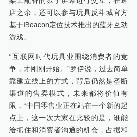
架上配备的数字屏幕进行交互；在逛
店之余，还可以参与玩具反斗城官方
基于iBeacon定位技术推出的蓝牙互动
游戏。
“互联网时代玩具业围绕消费者的竞
争，才刚刚开始。”罗伊说，过去简单
靠建立线上的方式，背后仍然是垄断
渠道的售卖模式，未来都将价值有
限，“中国零售业正在站在一个新的起
点上，这一次大家在比较的是，谁能
给抓住和消费者沟通的机会，占据和