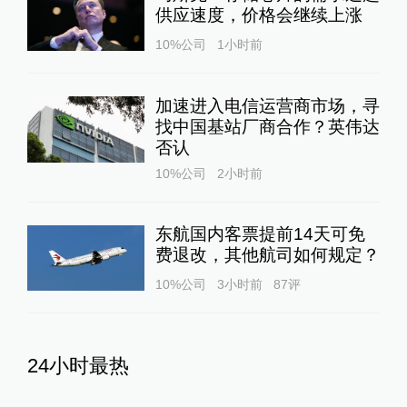
供应速度，价格会继续上涨
10%公司
1小时前
加速进入电信运营商市场，寻
找中国基站厂商合作？英伟达
否认
10%公司
2小时前
东航国内客票提前14天可免
费退改，其他航司如何规定？
10%公司
3小时前
87
评
24小时最热