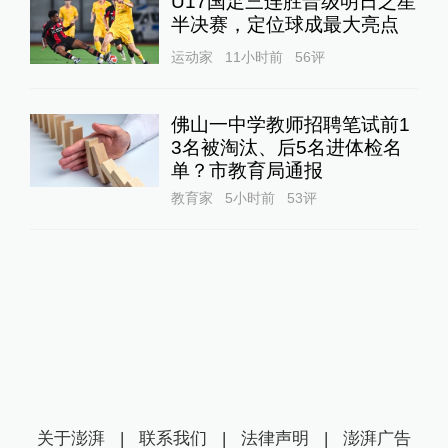
U17国足三连胜晋级明日之星
半决赛，定位球成最大亮点
运动家
11小时前
56
评
佛山一中学教师招聘笔试前1
3名被淘汰、后5名进体检名
单？市教育局通报
教育家
5小时前
53
评
关于澎湃
|
联系我们
|
法律声明
|
澎湃广告