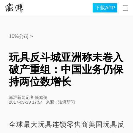
下载APP
10%公司
>
玩具反斗城亚洲称未卷入
破产重组：中国业务仍保
持两位数增长
澎湃新闻记者 杨鑫倢
2017-09-29 17:54
来源：
澎湃新闻
全球最大玩具连锁零售商美国玩具反