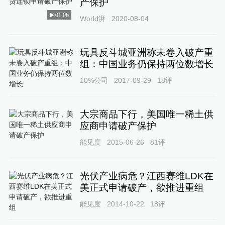
产保护
01:06
World湃
2020-08-04
玩具反斗城亚洲称未卷入破产重
组：中国业务仍保持两位数增长
10%公司
2017-09-29
18
评
大宗商品下行，美国唯一稀土供
应商申请破产保护
能见度
2015-06-26
81
评
光伏产业病危？江西赛维LDK在
美正式申请破产，欲推进重组
能见度
2014-10-22
18
评