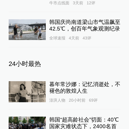
牛市点线面
3天前
12
评
韩国庆尚南道梁山市气温飙至
42.5℃，创百年气象观测纪录
全球速报
4天前
43
评
24小时最热
暮年常沙娜：记忆消逝处，不
褪色的敦煌人生
澎湃人物
20小时前
69
评
韩国“超高龄社会”切面：40℃
国家灾难状态下，2400名首