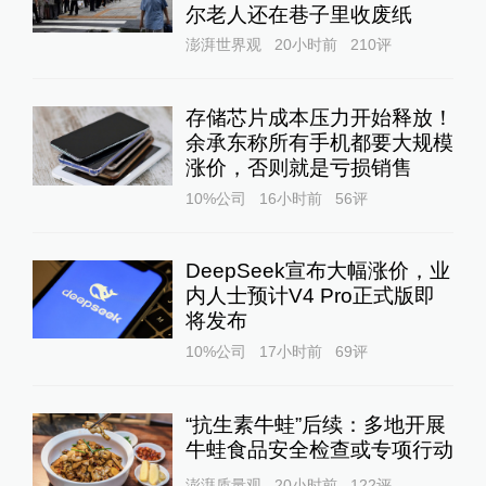
尔老人还在巷子里收废纸
澎湃世界观
20小时前
210
评
存储芯片成本压力开始释放！
余承东称所有手机都要大规模
涨价，否则就是亏损销售
10%公司
16小时前
56
评
DeepSeek宣布大幅涨价，业
内人士预计V4 Pro正式版即
将发布
10%公司
17小时前
69
评
“抗生素牛蛙”后续：多地开展
牛蛙食品安全检查或专项行动
澎湃质量观
20小时前
122
评