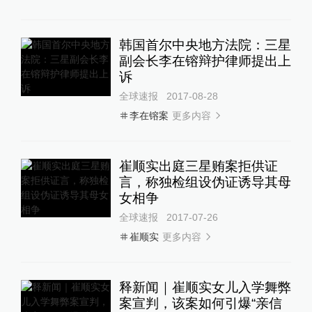
韩国首尔中央地方法院：三星
副会长李在镕辩护律师提出上
诉
全球速报
2017-08-28
更多内容
李在镕案
崔顺实出庭三星贿案拒供证
言，称独检组设伪证诱导其母
女相争
全球速报
2017-07-26
更多内容
崔顺实
释新闻｜崔顺实女儿入学舞弊
案宣判，该案如何引爆“亲信