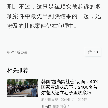
刑。不过，这只是崔顺实被起诉的多
项案件中最先出判决结果的一起，她
涉及的其他案件仍在审理中。
校对：
徐亦嘉
13
相关推荐
韩国“超高龄社会”切面：40℃
国家灾难状态下，2400名首
尔老人还在巷子里收废纸
澎湃世界观
20小时前
210
评
更多内容
韩国