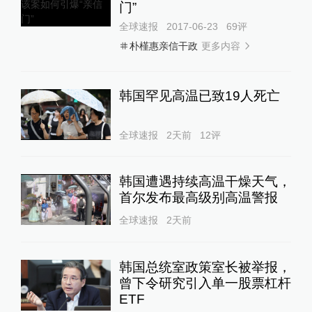
门”
全球速报
2017-06-23
69
评
更多内容
朴槿惠亲信干政
韩国罕见高温已致19人死亡
全球速报
2天前
12
评
韩国遭遇持续高温干燥天气，
首尔发布最高级别高温警报
全球速报
2天前
韩国总统室政策室长被举报，
曾下令研究引入单一股票杠杆
ETF