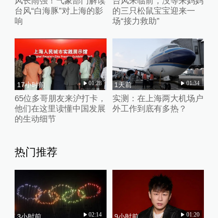
风长雨强！气象部门解读
台风来临前，没等来妈妈
台风“白海豚”对上海的影
的三只松鼠宝宝迎来一
响
场“接力救助”
01:28
01:34
17小时前
1天前
65位多哥朋友来沪打卡，
实测：在上海两大机场户
他们在这里读懂中国发展
外工作到底有多热？
的生动细节
热门推荐
02:14
01:20
3小时前
9小时前