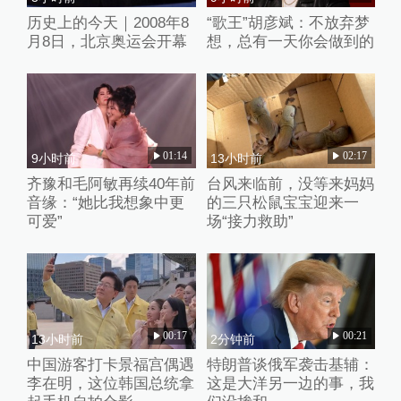
历史上的今天｜2008年8
“歌王”胡彦斌：不放弃梦
月8日，北京奥运会开幕
想，总有一天你会做到的
01:14
02:17
9小时前
13小时前
齐豫和毛阿敏再续40年前
台风来临前，没等来妈妈
音缘：“她比我想象中更
的三只松鼠宝宝迎来一
可爱”
场“接力救助”
00:17
00:21
13小时前
2分钟前
中国游客打卡景福宫偶遇
特朗普谈俄军袭击基辅：
李在明，这位韩国总统拿
这是大洋另一边的事，我