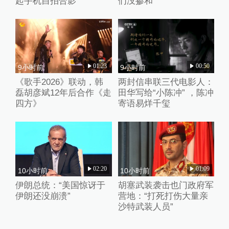
起手机自拍合影
们没掺和
01:23
00:50
9小时前
9小时前
《歌手2026》联动，韩
两封信串联三代电影人：
磊胡彦斌12年后合作《走
田华写给“小陈冲” ，陈冲
四方》
寄语易烊千玺
02:20
01:09
10小时前
10小时前
伊朗总统：“美国惊讶于
胡塞武装袭击也门政府军
伊朗还没崩溃”
营地：“打死打伤大量亲
沙特武装人员”