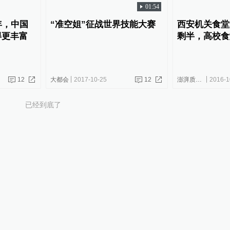
01:54
年，中国
“准空姐”征战世界技能大赛
西安机关食堂
得更丰富
剩半，高校食
12
大都会
2017-10-25
12
澎湃质量观
2016-1
已经到底了