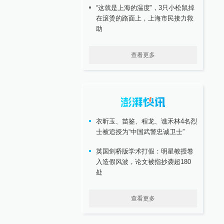
“这就是上海的温度”，3只小松鼠掉
在滚烫的路面上，上海市民接力救
助
查看更多
衣昕玉、苗鉴、程龙、谯禾林4名烈
士被追授为“中国武警忠诚卫士”
英国剑桥版学术打假：明星教授卷
入造假风波，论文被指抄袭超180
处
查看更多