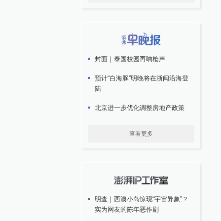
封面｜泰国校园再响枪声
预计“白海豚”明晚将在浙闽沿海登
陆
北京进一步优化调整房地产政策
查看更多
明查｜西澳小岛惊现“宇宙异象”？
实为网友的陈年恶作剧