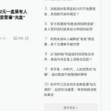
5
东航国内客票提前14天可免费退
2元一盘菜有人
改，其他航司如何规定？
堂普遍“光盘”
6
官方再通报“特教老师招聘违规”：
多人受到党纪政务处分和组织处理
7
0-16
436
利用未成年人喊网友“爸爸”博流
量，多个主播账号被封禁
8
从“福利枪”利益链到深层枪支崇
拜，泰国为何反复上演枪击悲剧？
9
李开复：AI时代，人的优势在“右
脑”，做出数据不能预测的事情
10
苏州平江历史街区老树疑遭“钻孔
灌药”，姑苏区住建委：将持续跟进救
助事宜
展开更多