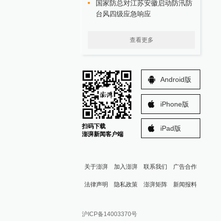
国家防总对江苏安徽启动防汛防
台风四级应急响应
查看更多
Android版
iPhone版
扫码下载
iPad版
澎湃新闻客户端
关于澎湃
加入澎湃
联系我们
广告合作
法律声明
隐私政策
澎湃矩阵
新闻报料
报料热线: 021-962866
澎湃新闻微博
沪ICP备14003370号
报料邮箱: news@thepaper.cn
澎湃新闻公众号