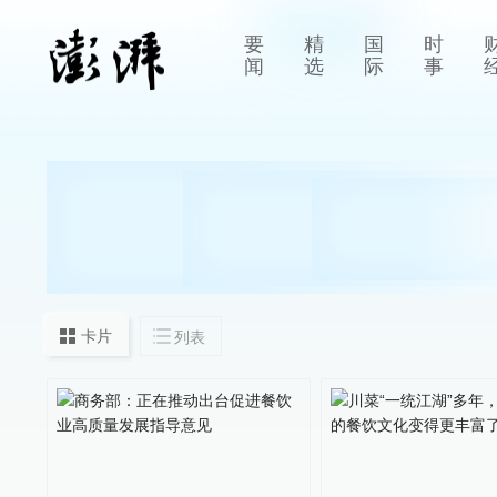
要
精
国
时
闻
选
际
事
卡片
列表