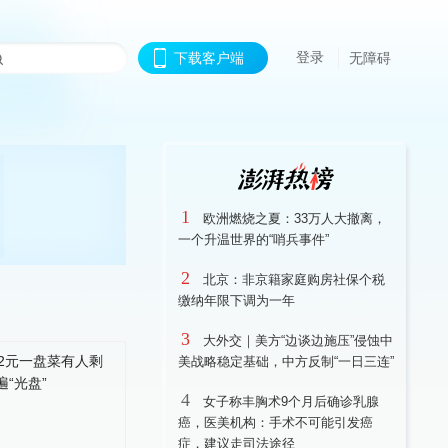
登录
下载客户端
无障碍
1
欧洲燃烧之夏：33万人大撤离，
一个升温世界的“哨兵事件”
2
北京：非京籍家庭购房社保个税
缴纳年限下调为一年
3
大外交｜美方“边谈边施压”侵蚀中
美战略稳定基础，中方反制“一日三连”
4
女子称丰胸术9个月后确诊乳腺
癌，医美机构：手术不可能引发癌
症，建议走司法途径