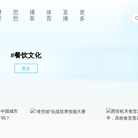
财
思
播
体
直
更
经
想
客
育
播
多
#
餐饮文化
关注