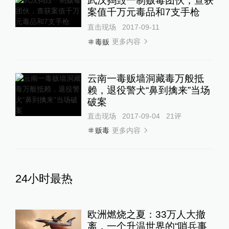
武汉捣毁一制贩毒团伙，查获
案值千万元毒品和7支手枪
直击现场
2017-09-11
更多内容
毒贩
云南一毒贩墙洞藏毒万般抵
赖，退役警犬“鼻到擒来”当场
破案
直击现场
2017-09-04
21
评
更多内容
贩毒
24小时最热
欧洲燃烧之夏：33万人大撤
离，一个升温世界的“哨兵事