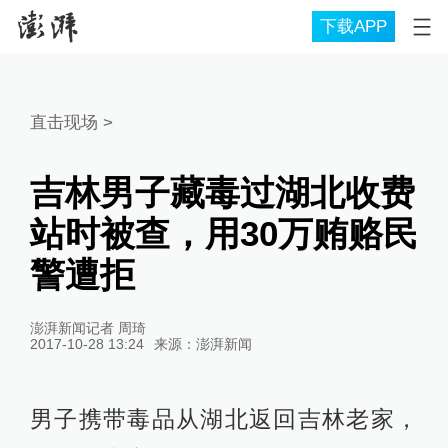
下载APP
直击现场
>
吉林男子藏毒过湖北收费
站时被查，用30万贿赂民
警遭拒
澎湃新闻记者 周琦
2017-10-28 13:24
来源：
澎湃新闻
男子携带毒品从湖北返回吉林老家，