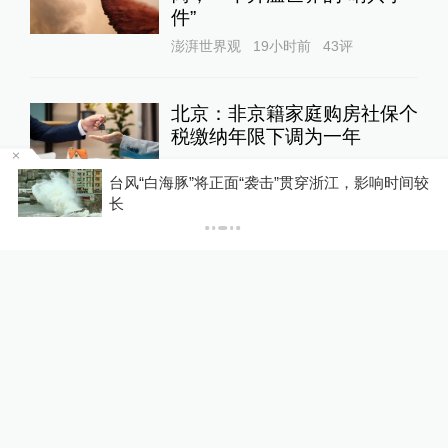
件”
澎湃世界观
19小时前
43
评
北京：非京籍家庭购房社保个
税缴纳年限下调为一年
地产界
16小时前
97
评
区
台风“白海豚”将正面“袭击”贯穿浙江，影响时间较
长
大外交｜美方“边谈边施压”侵
蚀中美战略稳定基础，中方反
制“一日三连”
大国外交
19小时前
43
评
女子称丰胸术9个月后确诊乳
腺癌，医美机构：手术不可能
引发癌症，建议走司法途径