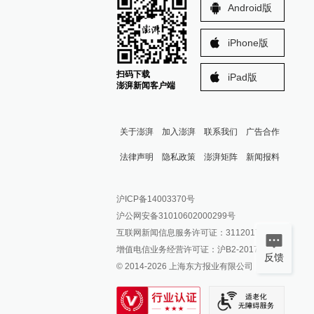
Android版
iPhone版
扫码下载
iPad版
澎湃新闻客户端
关于澎湃
加入澎湃
联系我们
广告合作
法律声明
隐私政策
澎湃矩阵
新闻报料
报料热线: 021-962866
澎湃新闻微博
沪ICP备14003370号
报料邮箱: news@thepaper.cn
澎湃新闻公众号
沪公网安备31010602000299号
澎湃新闻抖音号
互联网新闻信息服务许可证：31120170006
派生万物开放平台
增值电信业务经营许可证：沪B2-2017116
反馈
© 2014-
2026
上海东方报业有限公司
IP SHANGHAI
SIXTH TONE