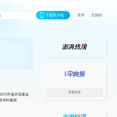
登录
下载客户端
无障碍
查看更多