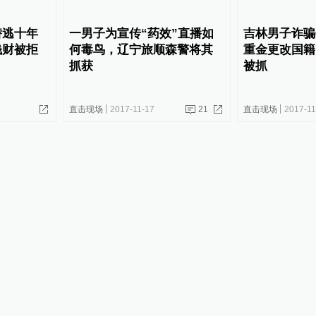
潜逃十年
一男子为宣传“药效”直播如
吉林男子诈骗
钱财被拒
何毒鸟，辽宁旅顺森警将其
重金更改国籍
抓获
被抓
直击现场
2017-11-17
21
直击现场
2017-11