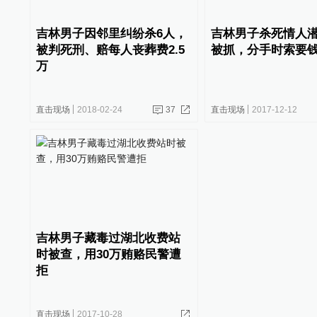
吉林男子因邻里纠纷杀6人，
吉林男子杀死情人
被判死刑、赔每人丧葬费2.5
被抓，分手时索要
万
直击现场
2018-02-24
37
直击现场
2017-12-12
吉林男子藏毒过湖北收费站
时被查，用30万贿赂民警遭
拒
直击现场
2017-10-28