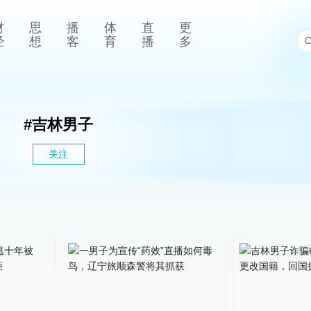
财
思
播
体
直
更
经
想
客
育
播
多
#
吉林男子
关注