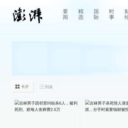
要
精
国
时
闻
选
际
事
卡片
列表