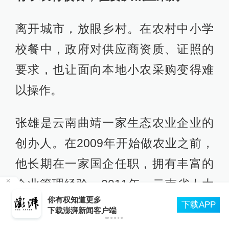
离开城市，放眼乡村。在农村中小学
校餐中，政府对供应商资质、证照的
要求，也让面向本地小农采购变得难
以操作。
张雄是云南曲靖一家生态农业企业的
创办人。在2009年开始做农业之前，
他长期在一家国企任职，拥有丰富的
企业管理经验。2011年，云南省人大
主
你有权知道更多
组织各地经济界别人大代表帮扶偏远
下载APP
下载澎湃新闻客户端
山区，张雄一行来到滇西北的一个村