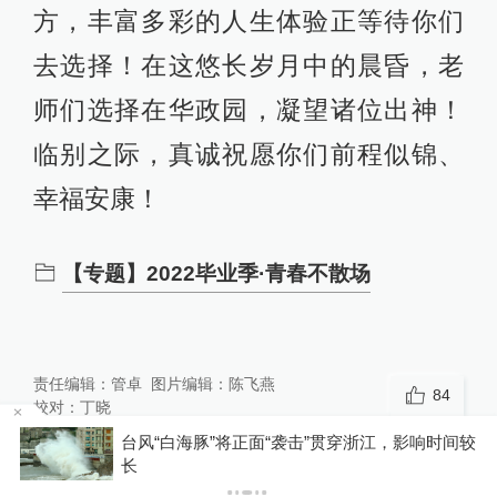
方，丰富多彩的人生体验正等待你们
去选择！在这悠长岁月中的晨昏，老
师们选择在华政园，凝望诸位出神！
临别之际，真诚祝愿你们前程似锦、
幸福安康！
【专题】2022毕业季·青春不散场
责任编辑：
管卓
图片编辑：
陈飞燕
84
校对：
丁晓
区
台风“白海豚”将正面“袭击”贯穿浙江，影响时间较
长
相关推荐