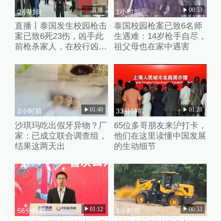
直播
00:53
2小时前
1小时前
直播丨泰国发生校园枪击
泰国校园枪案已致6名师
案已致6死23伤，凶手此
生遇难：14岁枪手自尽，
前枪杀家人，在校行凶后
祖父母也在家中遇害
已自杀
01:40
01:28
2小时前
33分钟前
沙琪玛吃出假牙异物？厂
65位多哥朋友来沪打卡，
家：已成立联合调查组，
他们在这里读懂中国发展
结果这两天出
的生动细节
01:12
00:53
56分钟前
1小时前