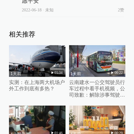
愿平安
2022-06-18
∙ 未知
2赞
相关推荐
01:34
00:22
1天前
1天前
实测：在上海两大机场户
云南建水一公交驾驶员行
外工作到底有多热？
车过程中看手机视频，公
司致歉：解除涉事驾驶员
劳动合同
01:46
00:29
4小时前
4天前