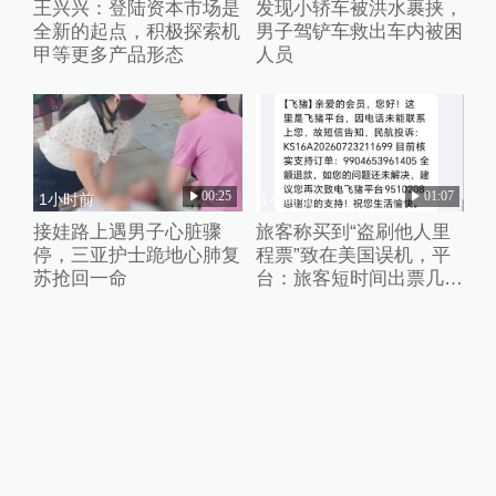
王兴兴：登陆资本市场是
发现小轿车被洪水裹挟，
全新的起点，积极探索机
男子驾铲车救出车内被困
甲等更多产品形态
人员
00:25
01:07
1小时前
1小时前
接娃路上遇男子心脏骤
旅客称买到“盗刷他人里
停，三亚护士跪地心肺复
程票”致在美国误机，平
苏抢回一命
台：旅客短时间出票几十
张且行程冲突，已清退涉
事供应票商