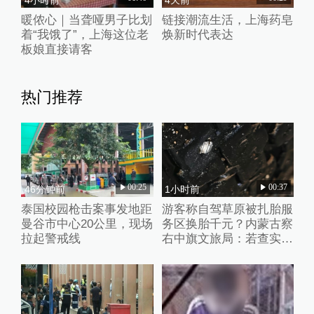
暖侬心｜当聋哑男子比划
链接潮流生活，上海药皂
着“我饿了”，上海这位老
焕新时代表达
板娘直接请客
热门推荐
00:25
00:37
46分钟前
1小时前
泰国校园枪击案事发地距
游客称自驾草原被扎胎服
曼谷市中心20公里，现场
务区换胎千元？内蒙古察
拉起警戒线
右中旗文旅局：若查实人
为抛撒钉子将从重处理