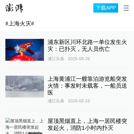
下载APP
#
上海火灾
#
浦东新区川环北路一单位发生火
灾：已扑灭，无人员伤亡
浦江头条
2025-08-26
上海黄浦江一艘靠泊游览船突发
火情：事发时未载客，一船员送
医
浦江头条
2025-02-15
屋顶黑烟直上，上海一居民楼突
发起火，消防1小时内扑灭