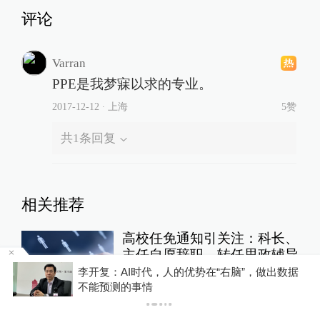
评论
Varran
PPE是我梦寐以求的专业。
2017-12-12
∙ 上海
5赞
共
1
条回复
相关推荐
高校任免通知引关注：科长、
主任自愿辞职，转任思政辅导
员
据
从“福利枪”利益链到深层枪支崇拜，泰国为何反
复上演枪击悲剧？
教育家
15小时前