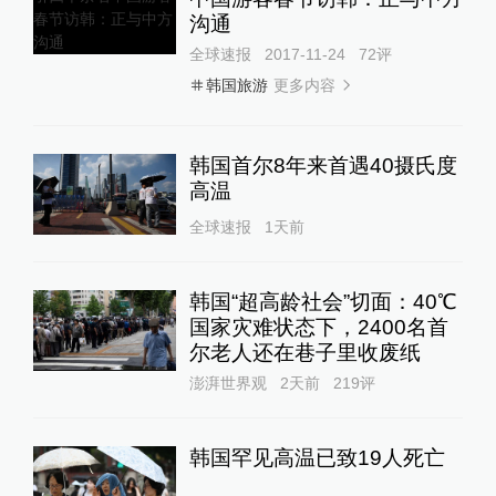
沟通
全球速报
2017-11-24
72
评
更多内容
韩国旅游
韩国首尔8年来首遇40摄氏度
高温
全球速报
1天前
韩国“超高龄社会”切面：40℃
国家灾难状态下，2400名首
尔老人还在巷子里收废纸
澎湃世界观
2天前
219
评
韩国罕见高温已致19人死亡