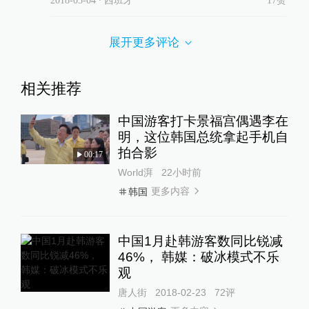
2018-03-04
∙ 西班牙
17赞
展开更多评论
相关推荐
中国游客打卡景福宫偶遇李在
明，这位韩国总统拿起手机自
拍合影
00:17
World湃
22小时前
更多内容
韩国
中国1月赴韩游客数同比锐减
46%， 韩媒：破冰模式不乐
观
唐人街
2018-02-23
72
评