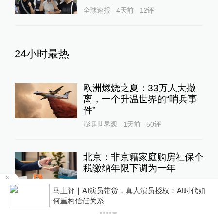
全球速报
4天前
12
评
24小时最热
欧洲燃烧之夏：33万人大撤
离，一个升温世界的“哨兵事
件”
澎湃世界观
1天前
50
评
北京：非京籍家庭购房社保个
税缴纳年限下调为一年
地产界
21小时前
103
评
某
马上评｜AI演员带货，真人演员授权：AI时代如
何重构信任关系
大外交｜美方“边谈边施压”侵