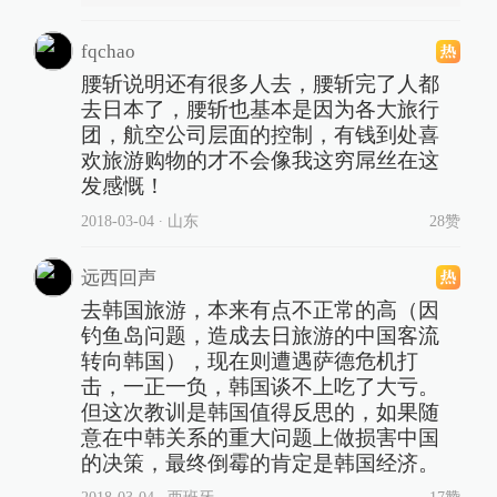
fqchao
腰斩说明还有很多人去，腰斩完了人都
去日本了，腰斩也基本是因为各大旅行
团，航空公司层面的控制，有钱到处喜
欢旅游购物的才不会像我这穷屌丝在这
发感慨！
2018-03-04
∙ 山东
28赞
远西回声
去韩国旅游，本来有点不正常的高（因
钓鱼岛问题，造成去日旅游的中国客流
转向韩国），现在则遭遇萨德危机打
击，一正一负，韩国谈不上吃了大亏。
但这次教训是韩国值得反思的，如果随
意在中韩关系的重大问题上做损害中国
的决策，最终倒霉的肯定是韩国经济。