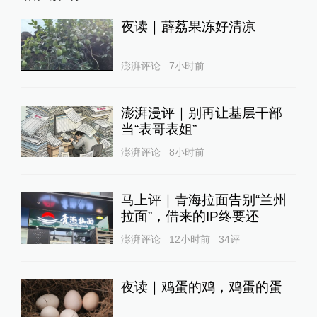
夜读｜薜荔果冻好清凉
澎湃评论
7小时前
澎湃漫评｜别再让基层干部
当“表哥表姐”
澎湃评论
8小时前
马上评｜青海拉面告别“兰州
拉面”，借来的IP终要还
澎湃评论
12小时前
34
评
夜读｜鸡蛋的鸡，鸡蛋的蛋