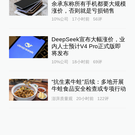
余承东称所有手机都要大规模
涨价，否则就是亏损销售
10%公司
17小时前
56
评
DeepSeek宣布大幅涨价，业
内人士预计V4 Pro正式版即
将发布
10%公司
18小时前
69
评
“抗生素牛蛙”后续：多地开展
牛蛙食品安全检查或专项行动
澎湃质量观
20小时前
122
评