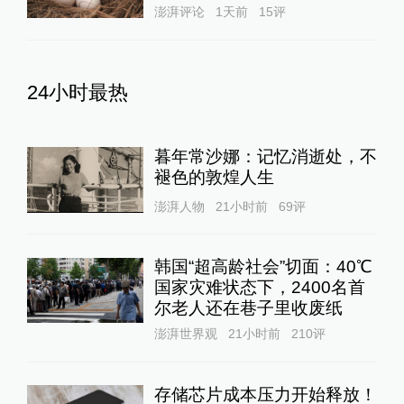
澎湃评论
1天前
15
评
24小时最热
暮年常沙娜：记忆消逝处，不
褪色的敦煌人生
澎湃人物
21小时前
69
评
韩国“超高龄社会”切面：40℃
国家灾难状态下，2400名首
尔老人还在巷子里收废纸
澎湃世界观
21小时前
210
评
存储芯片成本压力开始释放！