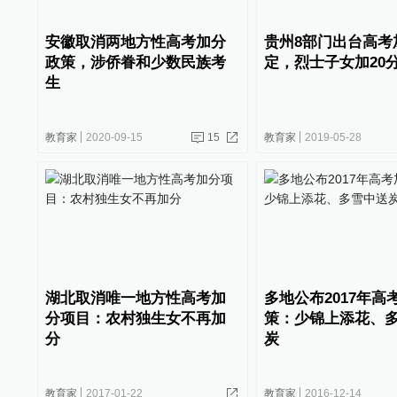
安徽取消两地方性高考加分
贵州8部门出台高考
政策，涉侨眷和少数民族考
定，烈士子女加20
生
教育家
2020-09-15
15
教育家
2019-05-28
湖北取消唯一地方性高考加
多地公布2017年高
分项目：农村独生女不再加
策：少锦上添花、
分
炭
教育家
2017-01-22
教育家
2016-12-14