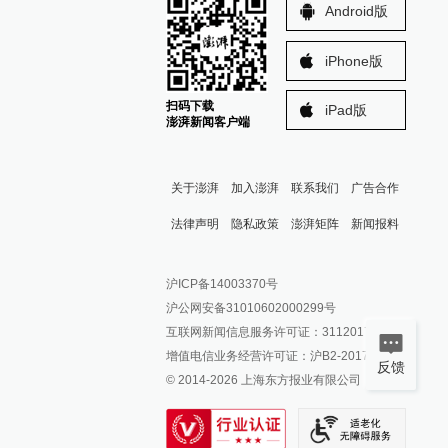
Android版
iPhone版
扫码下载
iPad版
澎湃新闻客户端
关于澎湃
加入澎湃
联系我们
广告合作
法律声明
隐私政策
澎湃矩阵
新闻报料
报料热线: 021-962866
澎湃新闻微博
沪ICP备14003370号
报料邮箱: news@thepaper.cn
澎湃新闻公众号
沪公网安备31010602000299号
澎湃新闻抖音号
互联网新闻信息服务许可证：31120170006
派生万物开放平台
增值电信业务经营许可证：沪B2-2017116
反馈
© 2014-
2026
上海东方报业有限公司
IP SHANGHAI
SIXTH TONE