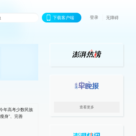
登录
下载客户端
无障碍
查看更多