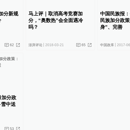
加分新规
马上评｜取消高考竞赛加
中国民族报：
分
分，“奥数热”会全面遇冷
民族加分政策
吗？
身”、完善
62
澎湃评论
2018-03-21
65
中国政库
2017-06
考加分政
多雪中送
53