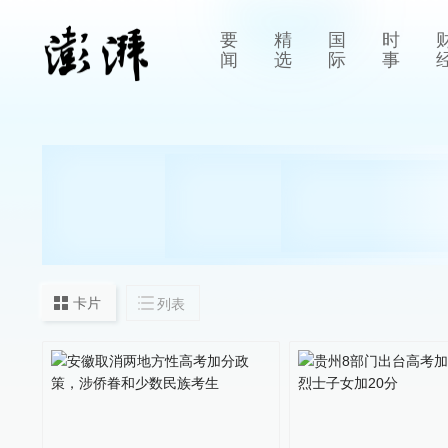
要
精
国
时
闻
选
际
事
卡片
列表