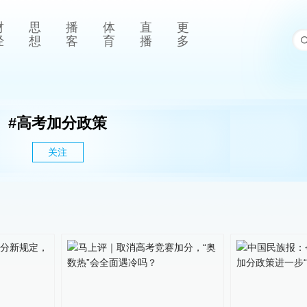
财
思
播
体
直
更
经
想
客
育
播
多
#
高考加分政策
关注