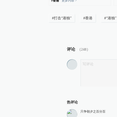
#
香港
更多内容 >
#
打击“港独”
#
香港
#
“港独”
评论
（
248
）
热评论
只争朝夕之百分百