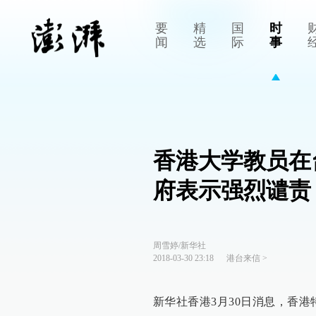
要
精
国
时
闻
选
际
事
香港大学教员在
府表示强烈谴责
周雪婷/新华社
2018-03-30 23:18
港台来信
>
新华社香港3月30日消息，香港