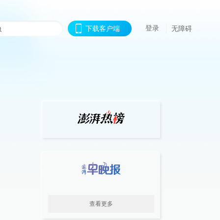
登录
下载客户端
无障碍
查看更多