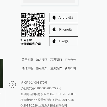
Android版
iPhone版
扫码下载
iPad版
澎湃新闻客户端
关于澎湃
加入澎湃
联系我们
广告合作
法律声明
隐私政策
澎湃矩阵
新闻报料
报料热线: 021-962866
澎湃新闻微博
沪ICP备14003370号
报料邮箱: news@thepaper.cn
澎湃新闻公众号
沪公网安备31010602000299号
澎湃新闻抖音号
，
永和豆浆创始人林炳生逝世，享
民进党当局公开扬言并
互联网新闻信息服务许可证：31120170006
年70岁
e家”，国台办：锁不住
派生万物开放平台
增值电信业务经营许可证：沪B2-2017116
求发展的心
© 2014-
2026
上海东方报业有限公司
IP SHANGHAI