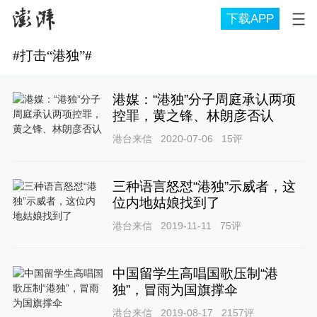
下载APP
#
打击“港独”
#
港媒：“港独”分子周庭承认两项
控罪，黄之锋、林朗彦否认
港台来信
2020-07-06
15
评
三种语言怒怼“港独”示威者，这
位内地姑娘找到了
港台来信
2019-11-11
75
评
中国留学生高唱国歌压制“港
独”，冒雨为国旗撑伞
港台来信
2019-08-17
2157
评