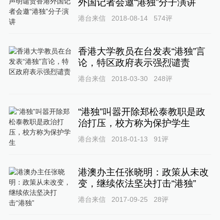
外国记者会邀“港独”分子演讲
港台来信
2018-08-14
574
评
香港大学教员在台发表“港独”言
论，特区政府表示强烈谴责
港台来信
2018-03-30
248
评
“港独”叫嚣开除郑松泰教职是政
治打压，校方称为保护学生
港台来信
2018-01-13
91
评
港澳办主任张晓明：政策从未改
变，继续依法坚决打击“港独”
港台来信
2017-09-25
28
评