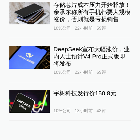
存储芯片成本压力开始释放！
余承东称所有手机都要大规模
涨价，否则就是亏损销售
10%公司
22小时前
59
评
DeepSeek宣布大幅涨价，业
内人士预计V4 Pro正式版即
将发布
10%公司
22小时前
69
评
宇树科技发行价150.8元
10%公司
13小时前
43
评