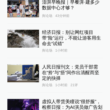
澎湃早晚报｜早餐湃·建多少
数据中心才够？
舆论场
43分钟前
经济日报：别让网红项目
带“险”运行，不能让游客用生
命去“试错”
舆论场
1小时前
人民日报刊文：党员干部需
在“拎”与“捂”间作出清醒而坚
定的抉择
舆论场
1小时前
21
评
虚拟人带货美瞳说“很舒服”，
检察日报：为AI演员做广告划