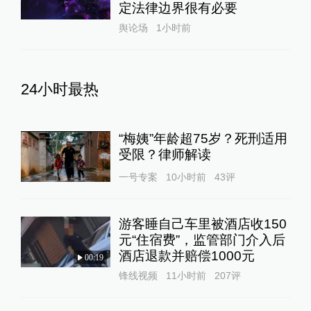
定法律边界很有必要
舆论场
1小时前
24小时最热
“梅姨”年龄超75岁？死刑适用
受限？律师解读
一号专案
10小时前
43
评
游客睡自己车里被酒店收150
元“住宿费”，监管部门介入后
酒店退款并赔偿1000元
00:19
锋线视频
11小时前
207
评