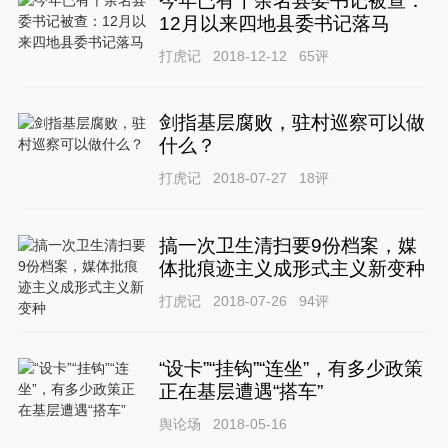
今年已有十余名县委书记被查：
12月以来四地县委书记落马
打虎记
2018-12-12
65
评
剑指基层腐败，驻村巡察可以做
什么？
打虎记
2018-07-27
18
评
搞一次卫生清扫要9份档案，媒
体批痕迹主义成形式主义新变种
打虎记
2018-07-26
94
评
“设卡”“挂钩”“连坐”，有多少政策
正在基层遭遇“搭车”
舆论场
2018-05-16