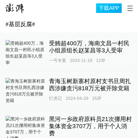
下载APP
#
基层反腐
#
受贿超400万，海南文昌一村民
小组原组长赵某昌等3人受审
一号专案
2024-11-18
12
评
青海玉树新寨村原村支书旦周扎
西涉嫌贪污818万元被开除党籍
打虎记
2024-04-29
25
评
黑河一乡政府原科员21次挪用村
集体资金3707万，用于个人消
费