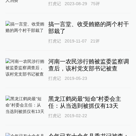
打虎记
2023-08-29
75
评
搞一言堂、收受贿赂的两个村干
部栽了
打虎记
2019-11-07
21
评
河南一农民涉行贿被监委监察调
查后，该村党支部书记被查
打虎记
2019-05-23
黑龙江鹤岗最“短命”村委会主
任：从当选到被抓仅有13天
打虎记
2019-02-22