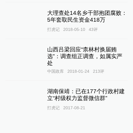
大理查处14名乡干部抱团腐败：
5年套取民生资金418万
打虎记
2018-05-10
43
评
山西吕梁回应“柰林村换届贿
选”：调查组正调查，如属实严
处
中国政库
2018-01-24
213
评
湖南保靖：已在177个行政村建
立“村级权力监督微信群”
打虎记
2017-08-21
云南农村调查：乡纪委调查时曾