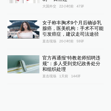
大国外交
22小时前
47
评
女子称丰胸术9个月后确诊乳
腺癌，医美机构：手术不可能
引发癌症，建议走司法途径
直击现场
20小时前
59
评
官方再通报“特教老师招聘违
规”：多人受到党纪政务处分
和组织处理
直击现场
1天前
144
评