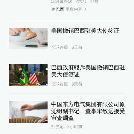
澎湃世界观
2天前
21
评
更多内容
巴西
美国撤销巴西驻美大使签证
全球速报
3天前
巴西政府驳斥美国撤销巴西驻
美大使签证
全球速报
3天前
中国东方电气集团有限公司原
党组副书记、董事宋致远接受
审查调查
打虎记
8小时前