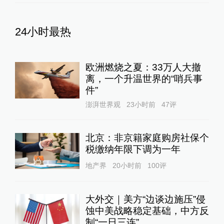
24小时最热
欧洲燃烧之夏：33万人大撤
离，一个升温世界的“哨兵事
件”
澎湃世界观
23小时前
47
评
北京：非京籍家庭购房社保个
税缴纳年限下调为一年
地产界
20小时前
100
评
大外交｜美方“边谈边施压”侵
蚀中美战略稳定基础，中方反
制“一日三连”