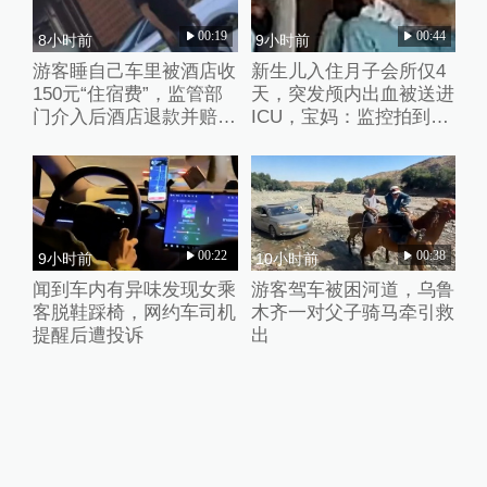
00:19
00:44
8小时前
9小时前
游客睡自己车里被酒店收
新生儿入住月子会所仅4
150元“住宿费”，监管部
天，突发颅内出血被送进
门介入后酒店退款并赔偿
ICU，宝妈：监控拍到护
1000元
理人员扇婴儿耳光
00:22
00:38
9小时前
10小时前
闻到车内有异味发现女乘
游客驾车被困河道，乌鲁
客脱鞋踩椅，网约车司机
木齐一对父子骑马牵引救
提醒后遭投诉
出