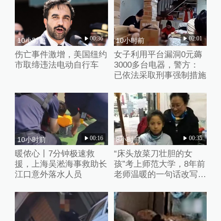
00:36
02:01
10小时前
10小时前
伤亡事件激增，美国纽约
女子利用平台漏洞0元薅
市取缔违法电动自行车
3000多台电器，警方：
已依法采取刑事强制措施
00:16
00:35
10小时前
8小时前
暖侬心丨7分钟极速救
“床头放菜刀壮胆的女
援，上海吴淞海事救助长
孩”考上师范大学，8年前
江口意外落水人员
老师温暖的一句话改写了
她的人生