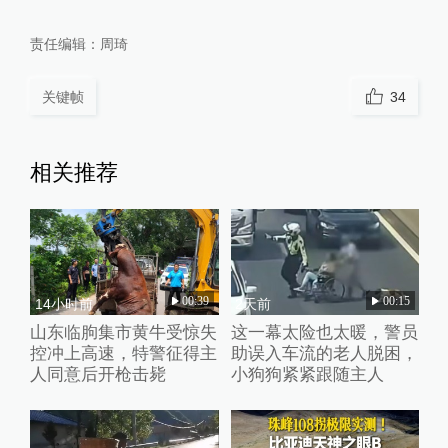
责任编辑：
周琦
关键帧
34
相关推荐
00:39
00:15
14小时前
2天前
山东临朐集市黄牛受惊失
这一幕太险也太暖，警员
控冲上高速，特警征得主
助误入车流的老人脱困，
人同意后开枪击毙
小狗狗紧紧跟随主人