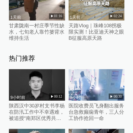
01:16
02:24
1天前
1天前
甘肃陇南一村庄季节性缺
天路Vlog｜珠峰108拐极
水，七旬老人靠竹篓背水
限实测！比亚迪天神之眼
维持生活
B征服高原天路
热门推荐
00:12
00:30
9小时前
9小时前
陕西汉中30岁村支书李杨
医院收费员飞身翻出服务
在防汛工作中不幸遇难，
台急救癫痫青年，三人分
被追授“南郑区优秀共产
工协作抢回一命
党员”称号