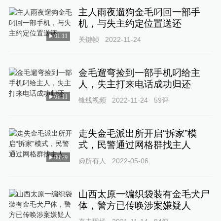
主人雨夜遛狗金毛叼回一部手
机，与失主约定位置送还
01:11
关键帧
2022-11-24
金毛遛弯捡到一部手机叼给主
人，失主打来电话成功归还
01:11
锋线视频
2022-11-24
59
评
走失金毛派出所开启“拆家”模
式，民警通过网格群找主人
00:29
@所有人
2022-05-06
山西太原一编织袋装有金毛犬尸
体，警方已传唤涉案嫌疑人